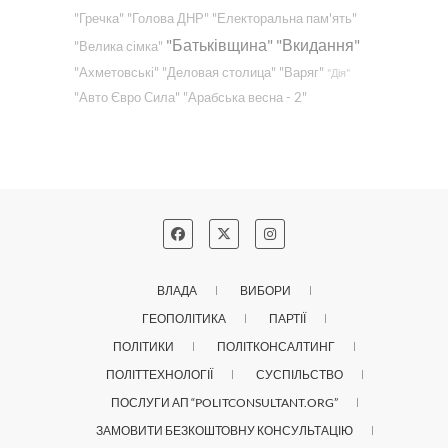
"Гречка"
"Голова ДНР"
"Електоральна пам'ять"
"Батьківщина"
"Вкидання"
"Велика сімка"
"Ахметовські"
"Деловая столица"
"Варяг"
"Дія"
"Авто Євро Сила"
"Арабська весна - 2"
ВЛАДА
ВИБОРИ
ГЕОПОЛІТИКА
ПАРТІЇ
ПОЛІТИКИ
ПОЛІТКОНСАЛТИНГ
ПОЛІТТЕХНОЛОГІЇ
СУСПІЛЬСТВО
ПОСЛУГИ АП “POLITCONSULTANT.ORG”
ЗАМОВИТИ БЕЗКОШТОВНУ КОНСУЛЬТАЦІЮ