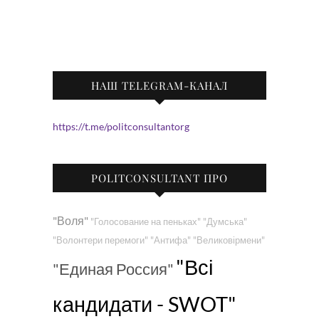
НАШ TELEGRAM-КАНАЛ
https://t.me/politconsultantorg
POLITCONSULTANT ПРО
"Воля"
"Голосование на пеньках"
"Думська"
"Волонтери перемоги"
"Антифа"
"Великовірмени"
"Всі
"Единая Россия"
кандидати - SWOT"