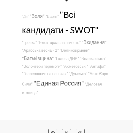
"Всі
"Воля"
"Варяг"
"Дія"
кандидати - SWOT"
"Вкидання"
"Гречка"
"Електоральна пам'ять"
"Арабська весна - 2"
"Великовірмени"
"Батьківщина"
"Голова ДНР"
"Велика сімка"
"Волонтери перемоги"
"Ахметовські"
"Антифа"
"Голосование на пеньках"
"Думська"
"Авто Євро
"Единая Россия"
Сила"
"Деловая
столица"