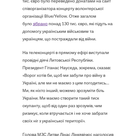
тис. євро було переведено донатами на сайт
співорганізатора концерту волонтерської
організації Blue/Yellow. Отже загалом
було
зібрано
понад 130 тис. євро, які підуть на
допомогу українським військовим та
українцям, що постраждали від війни.
На телеконцерті в прямому ефірі виступали
провідні діячі Литовської Республіки.
Президент Гітанас Науседа, зокрема, сказав:
«Ворог хотів би, щоб ми забули про війну в
Україні, але ми не маємо з цим погодитись…
Ми, як ніхто інший, можемо зрозуміти біль
України. Ми маємо створити такий тиск
окупанту, щоб від один раз зрозумів, чим
ризикує, коли втручається і не хоче забрати
своїх ніг з української території».
Голова МЗС Литви Лінас Лінкявічюс наголосив