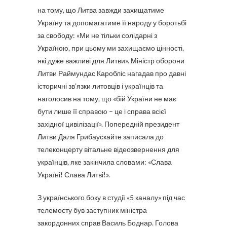
на тому, що Литва завжди захищатиме
Україну та допомагатиме її народу у боротьбі
за свободу: «Ми не тільки солідарні з
Україною, при цьому ми захищаємо цінності,
які дуже важливі для Литви». Міністр оборони
Литви Раймундас Каробліс нагадав про давні
історичні зв’язки литовців і українців та
наголосив на тому, що «бій України не має
бути лише її справою – це і справа всієї
західної цивілізації». Попередній президент
Литви Даля Грибаускайте записала до
телеконцерту вітальне відеозвернення для
українців, яке закінчила словами: «Слава
Україні! Слава Литві!».
З українського боку в студії «5 каналу» під час
телемосту був заступник міністра
закордонних справ Василь Боднар. Голова