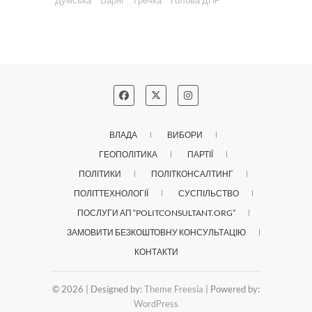
"Думська"
"Варяг"
"Гречка"
"Голова ДНР"
ВЛАДА
ВИБОРИ
ГЕОПОЛІТИКА
ПАРТІЇ
ПОЛІТИКИ
ПОЛІТКОНСАЛТИНГ
ПОЛІТТЕХНОЛОГІЇ
СУСПІЛЬСТВО
ПОСЛУГИ АП “POLITCONSULTANT.ORG”
ЗАМОВИТИ БЕЗКОШТОВНУ КОНСУЛЬТАЦІЮ
КОНТАКТИ
© 2026
| Designed by:
Theme Freesia
| Powered by:
WordPress