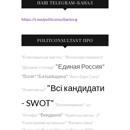
НАШ TELEGRAM-КАНАЛ
https://t.me/politconsultantorg
POLITCONSULTANT ПРО
"Електоральна пам'ять"
"Волонтери перемоги"
"Единая Россия"
"Деловая столица"
"Воля"
"Батьківщина"
"Авто Євро Сила"
"Всі кандидати
"Ахметовські"
- SWOT"
"Великовірмени"
"Дія"
"Вкидання"
"Антифа"
"Арабська весна - 2"
"Голосование на пеньках"
"Велика сімка"