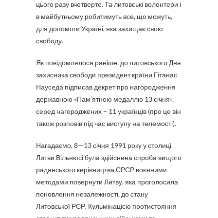
цього разу вчетверте. Та литовські волонтери і
в майбутньому робитимуть все, що можуть,
для допомоги Україні, яка захищає свою
свободу.
Як повідомлялося раніше, до литовського Дня
захисника свободи президент країни Гітанас
Науседа підписав декрет про нагородження
державною «Пам’ятною медаллю 13 січня»,
серед нагороджених – 11 українців (про це він
також розповів під час виступу на телемості).
Нагадаємо, 8—13 січня 1991 року у столиці
Литви Вільнюсі була здійснена спроба вищого
радянського керівництва СРСР воєнними
методами повернути Литву, яка проголосила
поновлення незалежності, до стану
Литовської РСР. Кульмінацією протистояння