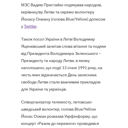
МЗС Вадим Пристайко подякував народові,
керівництву Литви та окремо волонтеру
Йонасу Охману (голова Blue/Yellow) дописом
у
Twitter
.
Також посол України в Литві Володимир
Яценківський зачитав слова вітання та подяки
від Президента Володимира Зеленського –
Президенту та народу Литви, в якому
наголошено, що події 13 січня 1991 року, на
честь яких відзначається День захисника
свободи Литви стали важливим прикладом
для України та українців.
Співорганізатор телемосту, литовсько-
шведський волонтер, голова Blue/Yellow
Йонас Охман розказав Укрфінформу, що
концерт «Разом до перемоги» проводився