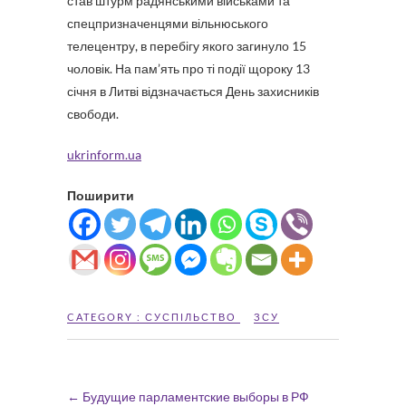
став штурм радянськими військами та
спецпризначенцями вільнюського
телецентру, в перебігу якого загинуло 15
чоловік. На пам’ять про ті події щороку 13
січня в Литві відзначається День захисників
свободи.
ukrinform.ua
Поширити
CATEGORY :
СУСПІЛЬСТВО
ЗСУ
←
Будущие парламентские выборы в РФ