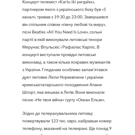
Концерт-телеміст «Kartu iki pergales»,
партнером якого з українського боку був «5
канал», тривав з 19:30 до 23:00. Завершився
він спільним співом «гімну любові та миру»,
пісні Beatles «All You Need Is Love», сольні
партії в якій виконували литовські тенори
Мерунас Вітульскіс і Рафаілас Карпіс. В
концерті виступали провідні литовські
виконавці, а також кілька яскравих музикантів
з України. Глядачам особливо запам’ятався
дует литовки Лієпи Норкевічене і українки
кримськотатарського походження Алани
Шпорт, яка мешкає в Литві. Вони виконали
пісню «Не твоя війна» гурту «Океан Ельзи».
Згідно до телерахувальника литовці
пожертвували 123 тис. євро, набравши номер
телефону, вказаний на телекрані. Ще понад 9