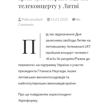
телеконцерту у Литві
Politconsultant
15.01.2020
No
Comments
Під час відзначення Дня
захисника свободи Литви на
литовському телеканалі LRT
пройшов концерт-телеміст
«Kartu iki pergales/Разом до
перемоги» на підтримку України з участю
президента Гітанаса Науседи, інших
литовських високопосадовців та
найпопулярніших виконавців країни.
Про це повідомляє кореспондент
Укрінформу.