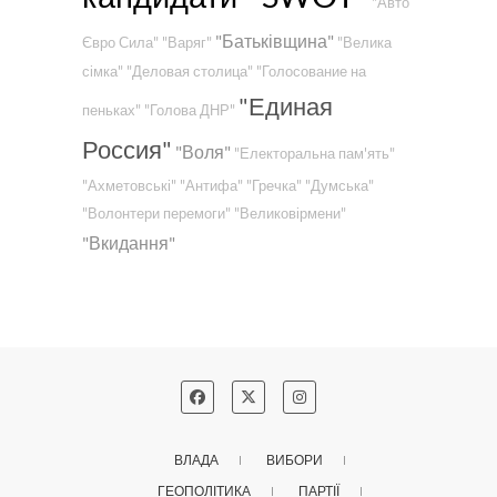
"Авто
"Батьківщина"
Євро Сила"
"Варяг"
"Велика
сімка"
"Деловая столица"
"Голосование на
"Единая
пеньках"
"Голова ДНР"
Россия"
"Воля"
"Електоральна пам'ять"
"Ахметовські"
"Антифа"
"Гречка"
"Думська"
"Волонтери перемоги"
"Великовірмени"
"Вкидання"
ВЛАДА
ВИБОРИ
ГЕОПОЛІТИКА
ПАРТІЇ