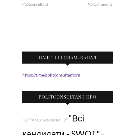
Politconsultant
No Comments
НАШ TELEGRAM-КАНАЛ
https://t.me/politconsultantorg
POLITCONSULTANT ПРО
"Всі
"Арабська весна - 2"
"Дія"
кандидати - SWOT"