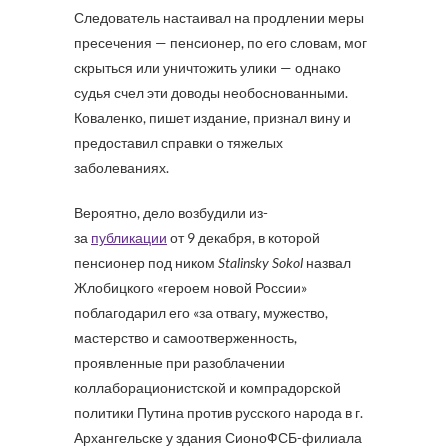
Следователь настаивал на продлении меры
пресечения — пенсионер, по его словам, мог
скрыться или уничтожить улики — однако
судья счел эти доводы необоснованными.
Коваленко, пишет издание, признал вину и
предоставил справки о тяжелых
заболеваниях.
Вероятно, дело возбудили из-
за
публикации
от 9 декабря, в которой
пенсионер под ником
Stalinsky Sokol
назвал
Жлобицкого «героем новой России»
поблагодарил его «за отвагу, мужество,
мастерство и самоотверженность,
проявленные при разоблачении
коллаборационистской и компрадорской
политики Путина против русского народа в г.
Архангельске у здания СионоФСБ-филиала