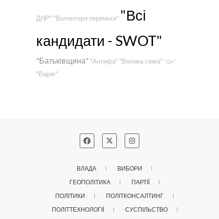
"Всі
ДНР"
"Волонтери перемоги"
кандидати - SWOT"
"Батьківщина"
"Антифа"
"Велика сімка"
"Дія"
"Варяг"
ВЛАДА
ВИБОРИ
ГЕОПОЛІТИКА
ПАРТІЇ
ПОЛІТИКИ
ПОЛІТКОНСАЛТИНГ
ПОЛІТТЕХНОЛОГІЇ
СУСПІЛЬСТВО