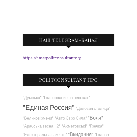
НАШ TELEGRAM-КАНАЛ
https://t.me/politconsultantorg
POLITCONSULTANT ПРО
"Думська"
"Голосование на пеньках"
"Единая Россия"
"Деловая столица"
"Воля"
"Великовірмени"
"Авто Євро Сила"
"Арабська весна - 2"
"Ахметовські"
"Гречка"
"Вкидання"
"Електоральна пам'ять"
"Голова