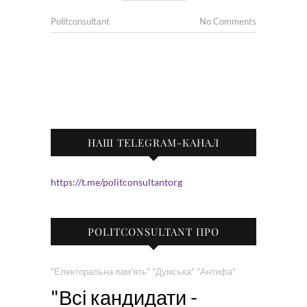
Politconsultant
No Comments
НАШ TELEGRAM-КАНАЛ
https://t.me/politconsultantorg
POLITCONSULTANT ПРО
"Електоральна пам'ять"
"Думська"
"Антифа"
"Всі кандидати -