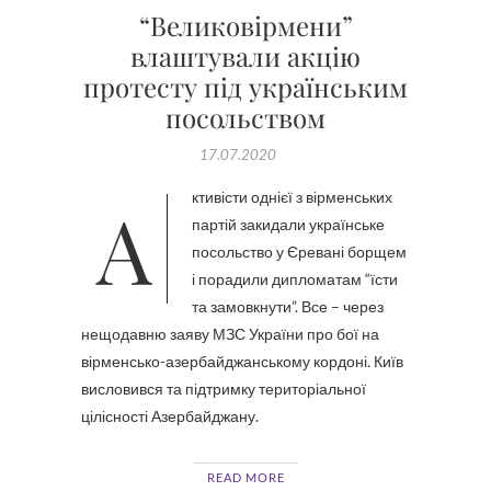
“Великовірмени”
влаштували акцію
протесту під українським
посольством
17.07.2020
Активісти однієї з вірменських
партій закидали українське
посольство у Єревані борщем
і порадили дипломатам “їсти
та замовкнути”. Все – через
нещодавню заяву МЗС України про бої на
вірменсько-азербайджанському кордоні. Київ
висловився та підтримку територіальної
цілісності Азербайджану.
READ MORE