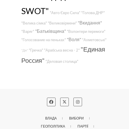
SWOT"
"Авто Євро Сила"
"Голова ДНР"
"Вкидання"
"Велика сімка"
"Великовірмени"
"Батьківщина"
"Варяг"
"Волонтери перемоги"
"Воля"
"Голосование на пеньках"
"Ахметовські"
"Единая
"Гречка"
"Арабська весна - 2"
"Дія"
Россия"
"Деловая столица"
ВЛАДА
ВИБОРИ
ГЕОПОЛІТИКА
ПАРТІЇ