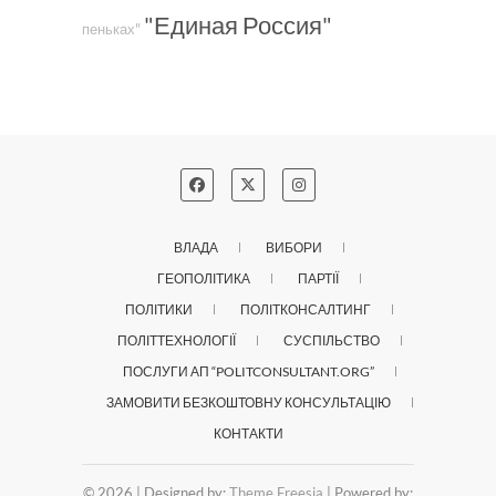
"Единая Россия"
пеньках"
ВЛАДА
ВИБОРИ
ГЕОПОЛІТИКА
ПАРТІЇ
ПОЛІТИКИ
ПОЛІТКОНСАЛТИНГ
ПОЛІТТЕХНОЛОГІЇ
СУСПІЛЬСТВО
ПОСЛУГИ АП “POLITCONSULTANT.ORG”
ЗАМОВИТИ БЕЗКОШТОВНУ КОНСУЛЬТАЦІЮ
КОНТАКТИ
© 2026
| Designed by:
Theme Freesia
| Powered by: