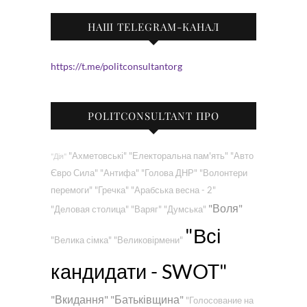
НАШ TELEGRAM-КАНАЛ
https://t.me/politconsultantorg
POLITCONSULTANT ПРО
"Ахметовські"
"Електоральна пам'ять"
"Авто
"Дія"
Євро Сила"
"Антифа"
"Голова ДНР"
"Волонтери
перемоги"
"Гречка"
"Арабська весна - 2"
"Воля"
"Деловая столица"
"Варяг"
"Думська"
"Всі
"Велика сімка"
"Великовірмени"
кандидати - SWOT"
"Вкидання"
"Батьківщина"
"Голосование на