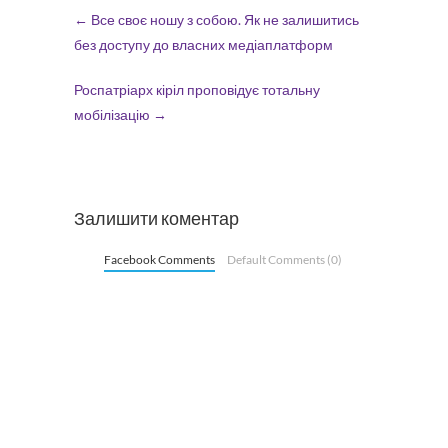
←
Все своє ношу з собою. Як не залишитись
без доступу до власних медіаплатформ
Роспатріарх кіріл проповідує тотальну
мобілізацію
→
Залишити коментар
Facebook Comments
Default Comments (0)