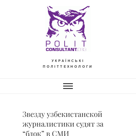
Skip
to
content
УКРАЇНСЬКІ
ПОЛІТТЕХНОЛОГИ
Звезду узбекистанской
журналистики судят за
“блок” в СМИ