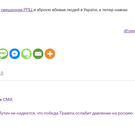
ж
священник РПЦ
зі зброєю вбивав людей в Україні, а тепер навчає
df.ne
ІЛ
 в СМИ
Путин не надеется, что победа Трампа ослабит давление на росиию