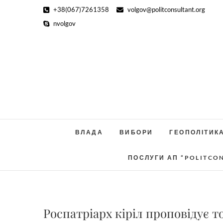
Skip
+38(067)7261358
volgov@politconsultant.org
to
nvolgov
content
ВЛАДА
ВИБОРИ
ГЕОПОЛІТИК
ПОСЛУГИ АП “POLITCO
Роспатріарх кіріл проповідує т