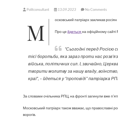
Politconsultant
13.09.2023
No Comments
Московський патріарх закликав росіян
Про це
йдеться
на офіційному сайті 
“Сьогодні перед Росією стоїть найголовніше завдання: вийти переможницею з
тієї боротьби, яка зараз проти нас розв’яз
війська, політичних сил. І, звичайно, Цер
творити молитву за нашу владу, воїнство
краї”, – йдеться у “проповіді” патріарха Р
За словами очільника РПЦ, на фронті загинули вже п’ят
Московський патріарх також вважає, що православні рос
ворогів.