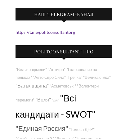
НАШ TELEGRAM-КАНАЛ
https://t.me/politconsultantorg
POLITCONSULTANT ПРО
"Великовірмени"
"Антифа"
"Голосование на
пеньках"
"Авто Євро Сила"
"Гречка"
"Велика сімка"
"Батьківщина"
"Ахметовські"
"Волонтери
"Всі
"Воля"
перемоги"
"Дія"
кандидати - SWOT"
"Единая Россия"
"Голова ДНР"
"Арабська весна - 2"
"Думська"
"Електоральна