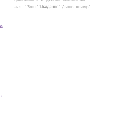
"Вкидання"
пам'ять"
"Варяг"
"Деловая столица"
ws
→