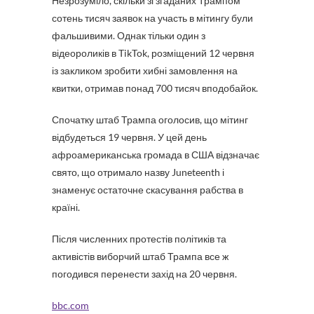
Незрозуміло, скільки зі згаданих Трампом
сотень тисяч заявок на участь в мітингу були
фальшивими. Однак тільки один з
відеороликів в TikTok, розміщений 12 червня
із закликом зробити хибні замовлення на
квитки, отримав понад 700 тисяч вподобайок.
Спочатку штаб Трампа оголосив, що мітинг
відбудеться 19 червня. У цей день
афроамериканська громада в США відзначає
свято, що отримало назву Juneteenth і
знаменує остаточне скасування рабства в
країні.
Після численних протестів політиків та
активістів виборчий штаб Трампа все ж
погодився перенести захід на 20 червня.
bbc.com