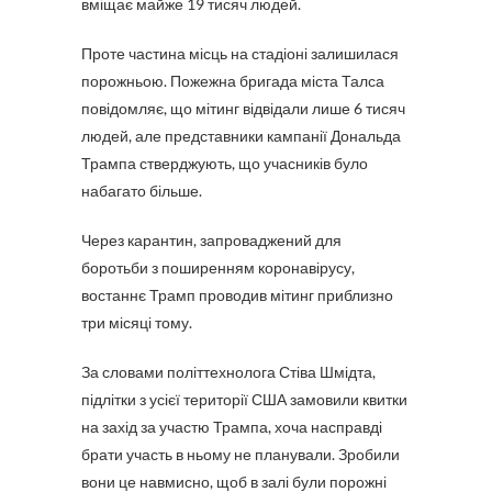
вміщає майже 19 тисяч людей.
Проте частина місць на стадіоні залишилася
порожньою. Пожежна бригада міста Талса
повідомляє, що мітинг відвідали лише 6 тисяч
людей, але представники кампанії Дональда
Трампа стверджують, що учасників було
набагато більше.
Через карантин, запроваджений для
боротьби з поширенням коронавірусу,
востаннє Трамп проводив мітинг приблизно
три місяці тому.
За словами політтехнолога Стіва Шмідта,
підлітки з усієї території США замовили квитки
на захід за участю Трампа, хоча насправді
брати участь в ньому не планували. Зробили
вони це навмисно, щоб в залі були порожні