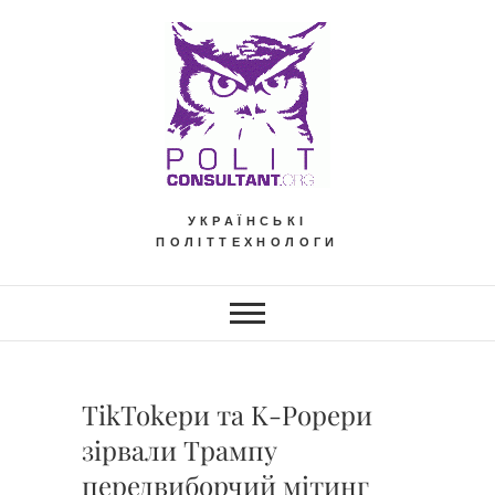
Skip
to
content
УКРАЇНСЬКІ
ПОЛІТТЕХНОЛОГИ
TikTokери та K-Popери
зірвали Трампу
передвиборчий мітинг