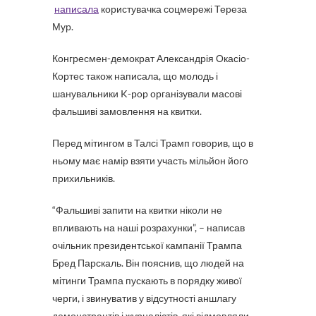
написала
користувачка соцмережі Тереза ​​
Мур.
Конгресмен-демократ Александрія Окасіо-
Кортес також написала, що молодь і
шанувальники K-pop організували масові
фальшиві замовлення на квитки.
Перед мітингом в Талсі Трамп говорив, що в
ньому має намір взяти участь мільйон його
прихильників.
“Фальшиві запити на квитки ніколи не
впливають на наші розрахунки”, – написав
очільник президентської кампанії Трампа
Бред Парскаль. Він пояснив, що людей на
мітинги Трампа пускають в порядку живої
черги, і звинуватив у відсутності аншлагу
демонстрантів і журналістів, які відмовляли