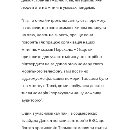
людей йти на мітинг в умовах пандемії.
“Ліві та онлайн-тролі, які святкують перемогу,
вважаючи, що вони якимось чином вплинули
на явку, навіть не знають, про що вони
говорять і як працює організація наших
мітингів, – сказав Парскаль. – Якщо ви
приходите для участі в мітингу, то потрібно
підтвердити це за допомогою номеру свого
мобільного телефону, і ми постійно
відстежуємо фальшиві номери. Так само було
і на мітингу в Талсі, де ми позбулися десятків
тисяч номерів і порахували нашу можливу
аудиторію”.
Один з учасників кампанії в соцмережах
Елайджа Деніел пояснив в інтерв’ю BBC, що
багато противників Трампа замовляли квитки,