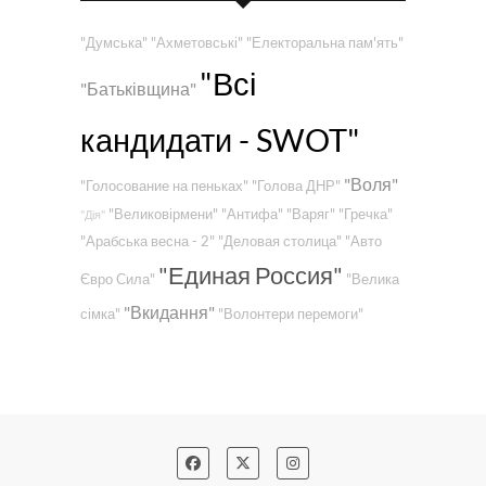
"Думська"
"Ахметовські"
"Електоральна пам'ять"
"Всі
"Батьківщина"
кандидати - SWOT"
"Воля"
"Голосование на пеньках"
"Голова ДНР"
"Великовірмени"
"Антифа"
"Варяг"
"Гречка"
"Дія"
"Арабська весна - 2"
"Деловая столица"
"Авто
"Единая Россия"
Євро Сила"
"Велика
"Вкидання"
сімка"
"Волонтери перемоги"