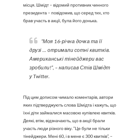
місця. Шмідт – відомий противник чинного
президента – повідомив, що серед тих, хто
брав участь в акції, була його донька.
“Моя 16-річна дочка та її
друзі … отримали сотні квитків.
Американські тінейджери вас
зробили!”, – написав Стів Шмідт
у Twitter.
Під цим дописом чимало коментарів, автори
яких підтверджують слова Шмідта і кажуть, що
їхні діти займалися масовою купівлею квитків.
Деякі, втім, відзначають, що в акції брали
участь люди різного віку. “Це були не тільки
тінейджери. Мені 60, і в мене є 300 квитків”, –