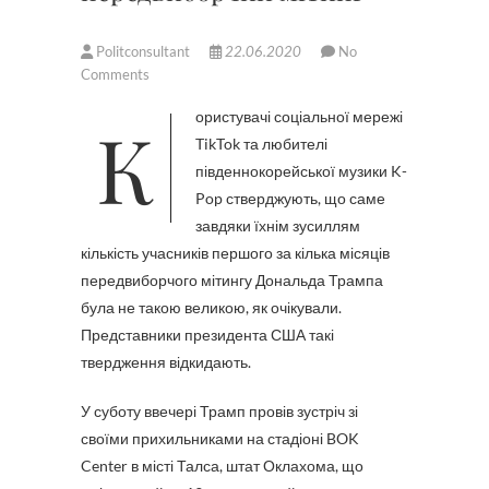
Politconsultant
22.06.2020
No
Comments
Користувачі соціальної мережі
TikTok та любителі
південнокорейської музики K-
Pop стверджують, що саме
завдяки їхнім зусиллям
кількість учасників першого за кілька місяців
передвиборчого мітингу Дональда Трампа
була не такою великою, як очікували.
Представники президента США такі
твердження відкидають.
У суботу ввечері Трамп провів зустріч зі
своїми прихильниками на стадіоні BOK
Center в місті Талса, штат Оклахома, що