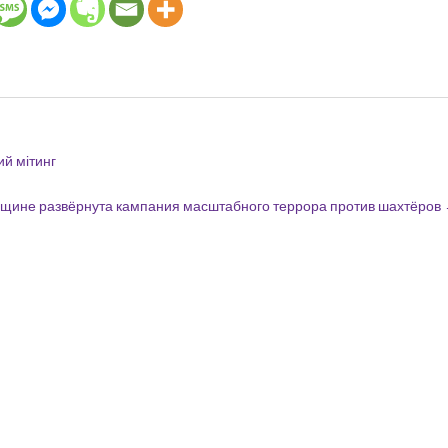
й мітинг
нщине развёрнута кампания масштабного террора против шахтёров