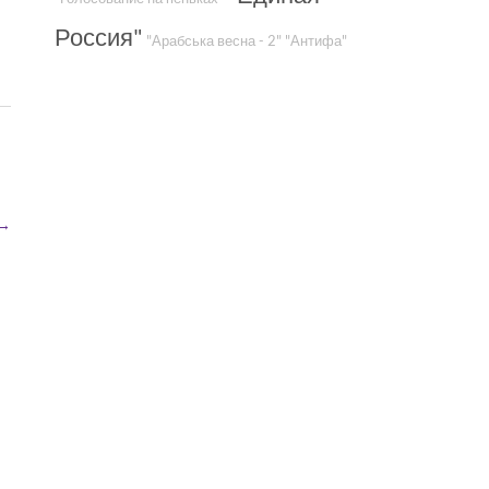
Россия"
"Арабська весна - 2"
"Антифа"
→