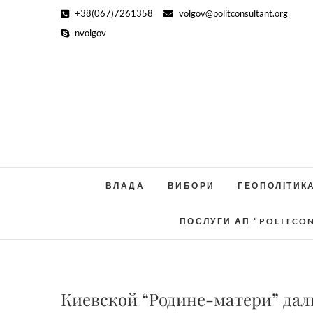
Skip
+38(067)7261358
volgov@politconsultant.org
to
nvolgov
content
ВЛАДА
ВИБОРИ
ГЕОПОЛІТИК
ПОСЛУГИ АП “POLITCO
Киевской “Родине-матери” дал