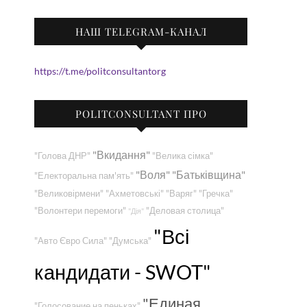
НАШ TELEGRAM-КАНАЛ
https://t.me/politconsultantorg
POLITCONSULTANT ПРО
"Вкидання"
"Голова ДНР"
"Велика сімка"
"Воля"
"Батьківщина"
"Електоральна пам'ять"
"Великовірмени"
"Ахметовські"
"Варяг"
"Гречка"
"Волонтери перемоги"
"Деловая столица"
"Дія"
"Всі
"Авто Євро Сила"
"Думська"
кандидати - SWOT"
"Единая
"Голосование на пеньках"