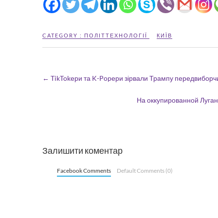
CATEGORY :
ПОЛІТТЕХНОЛОГІЇ
КИЇВ
←
TikTokери та K-Popери зірвали Трампу передвиборчи
На оккупированной Луга
Залишити коментар
Facebook Comments
Default Comments (0)