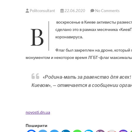
Politconsultant
22.06.2020
No Comments
В воскресенье в Киеве активисты разместили на монументе «Родина-мать» флаг ЛГБТ-сообщества. Это было
сделано это в рамках месячника «КиевП
коронавируса.
Флаг был закреплен на дроне, который
монументом и некоторое время ЛГБТ-флаг максимальн
«Родина-мать за равенство для всех! Большой ЛГБТ+ флаг сегодня развевается над всем
Киевом», — отмечается в сообщении орга
novosti.dn.ua
Поширити