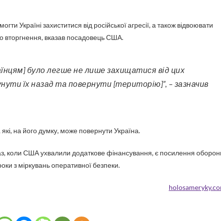
ти Україні захиститися від російської агресії, а також відвоювати
го вторгнення, вказав посадовець США.
унути їх назад та повернути [територію]”, – зазначив
 які, на його думку, може повернути Україна.
араз, коли США ухвалили додаткове фінансування, є посилення оборон
роки з міркувань оперативної безпеки.
holosameryky.c