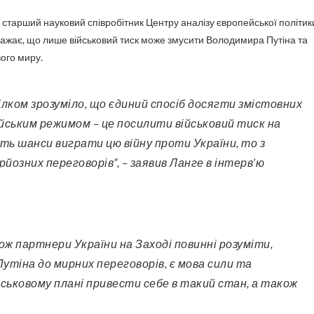
, старший науковий співробітник Центру аналізу європейської політик
важає, що лише військовий тиск може змусити Володимира Путіна та
ого миру.
йським режимом – це посилити військовий тиск на
ють шанси виграти цю війну проти України, то з
рйозних переговорів”, – заявив Ланге в інтерв’ю
утіна до мирних переговорів, є мова сили та
йськовому плані привести себе в такий стан, а також