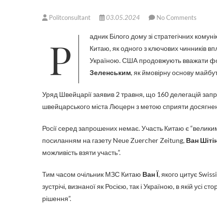
Politconsultant
03.05.2024
No Comments
Радник Білого дому зі стратегічних комуні
Китаю, як одного з ключових чинників в
Україною. США продовжують вважати ф
Зеленським
, як ймовірну основу майбу
Уряд Швейцарії заявив 2 травня, що 160 делегацій зап
швейцарського міста Люцерн з метою сприяти досягненню
Росії серед запрошених немає. Участь Китаю є “велик
посиланням на газету Neue Zuercher Zeitung,
Ван Шіті
можливість взяти участь”.
Тим часом очільник МЗС Китаю
Ван Ї
, якого цитує Swis
зустрічі, визнаної як Росією, так і Україною, в якій усі 
рішення”.