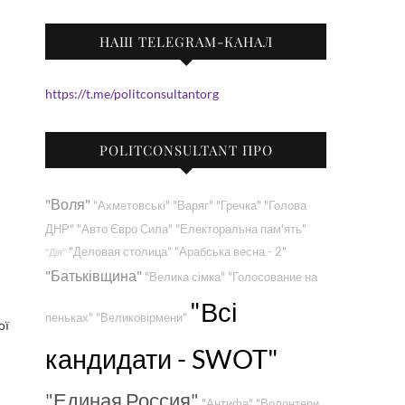
НАШ TELEGRAM-КАНАЛ
https://t.me/politconsultantorg
POLITCONSULTANT ПРО
"Воля"
"Ахметовські"
"Варяг"
"Гречка"
"Голова
ДНР"
"Авто Євро Сила"
"Електоральна пам'ять"
"Деловая столица"
"Арабська весна - 2"
"Дія"
"Батьківщина"
"Велика сімка"
"Голосование на
"Всі
пеньках"
"Великовірмени"
ої
кандидати - SWOT"
"Единая Россия"
"Антифа"
"Волонтери