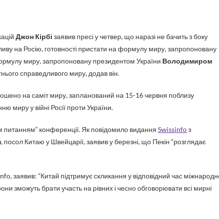
кацій
Джон Кірбі
заявив пресі у четвер, що наразі не бачить з боку
пливу на Росію, готовності пристати на формулу миру, запропоновану
ормулу миру, запропоновану президентом України
Володимиром
тнього справедливого миру, додав він.
рошено на саміт миру, запланований на 15-16 червня поблизу
 миру у війні Росії проти України.
им питанням” конференції. Як повідомило видання
Swissinfo
з
н
, посол Китаю у Швейцарії, заявив у березні, що Пекін “розглядає
sinfo, заявив: “Китай підтримує скликання у відповідний час міжнародн
сторони зможуть брати участь на рівних і чесно обговорювати всі мирні