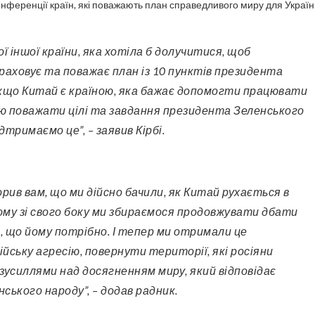
конференції країн, які поважають план справедливого миру для Україн
враховує та поважає план із 10 пунктів президента
якщо Китай є країною, яка бажає допомогти працювати
ю поважати цілі та завдання президента Зеленського
дтримаємо це”, – заявив Кірбі.
тому зі свого боку ми збираємося продовжувати дбати
, що йому потрібно. І тепер ми отримали це
йську агресію, повернути території, які росіяни
 зусиллями над досягненням миру, який відповідає
нського народу”, – додав радник.