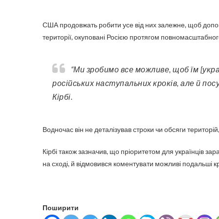
США продовжать робити усе від них залежне, щоб допомог
території, окуповані Росією протягом повномасштабно
“Ми зробимо все можливе, щоб їм [українцям] було легше не лише захищатися від цих
російських наступальних кроків, але й пос
Кірбі.
Водночас він не деталізував строки чи обсяги територій,
Кірбі також зазначив, що пріоритетом для українців з
на сході, й відмовився коментувати можливі подальші к
Поширити