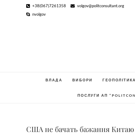
Skip
+38(067)7261358
volgov@politconsultant.org
to
nvolgov
content
ВЛАДА
ВИБОРИ
ГЕОПОЛІТИК
ПОСЛУГИ АП “POLITCO
США не бачать бажання Китаю 