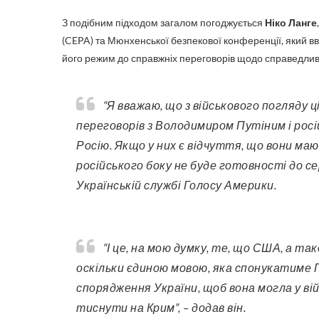
З подібним підходом загалом погоджується
Ніко Ланге
(CEPA) та Мюнхенської безпекової конференції, який в
його режим до справжніх переговорів щодо справедлив
“Я вважаю, що з військового погляду цілком зрозуміло, що єдиний спосіб досягти змістовних
переговорів з Володимиром Путіним і росі
Росію. Якщо у них є відчуття, що вони ма
російського боку не буде готовності до се
Українській службі Голосу Америки.
“І це, на мою думку, те, що США, а також партнери України на Заході повинні розуміти,
оскільки єдиною мовою, яка спонукатиме П
спорядження України, щоб вона могла у ві
тиснути на Крим”, – додав він.