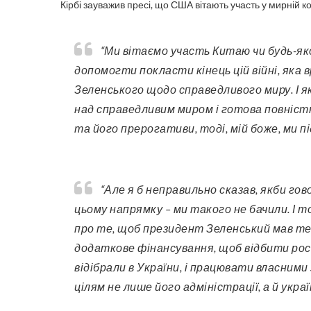
Кірбі зауважив пресі, що США вітають участь у мирній 
“Ми вітаємо участь Китаю чи будь-якої іншої країни, яка хотіла б долучитися, щоб
допомогти покласти кінець цій війні, яка 
Зеленського щодо справедливого миру. І 
над справедливим миром і готова повніст
та його прерогативи, тоді, мій боже, ми пі
“Але я б неправильно сказав, якби говорив вам, що ми дійсно бачили, як Китай рухається в
цьому напрямку – ми такого не бачили. І 
про те, щоб президент Зеленський мав те
додаткове фінансування, щоб відбити росі
відібрали в України, і працювати власними
цілям не лише його адміністрації, а й украї