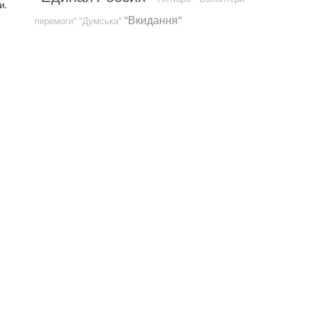
и.
"Вкидання"
перемоги"
"Думська"