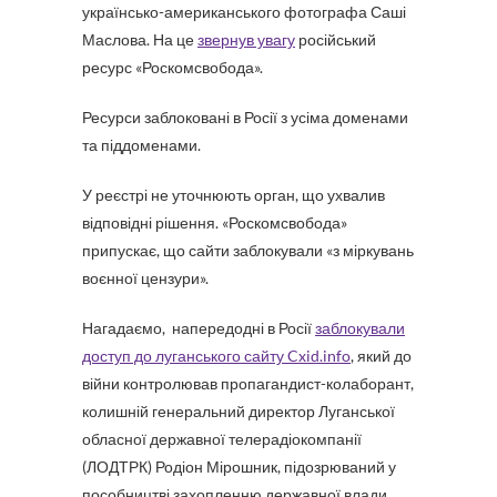
українсько-американського фотографа Саші
Маслова. На це
звернув увагу
російський
ресурс «Роскомсвобода».
Ресурси заблоковані в Росії з усіма доменами
та піддоменами.
У реєстрі не уточнюють орган, що ухвалив
відповідні рішення. «Роскомсвобода»
припускає, що сайти заблокували «з міркувань
воєнної цензури».
Нагадаємо, напередодні в Росії
заблокували
доступ до луганського сайту Cxid.info
, який до
війни контролював пропагандист-колаборант,
колишній генеральний директор Луганської
обласної державної телерадіокомпанії
(ЛОДТРК) Родіон Мірошник, підозрюваний у
пособництві захопленню державної влади.