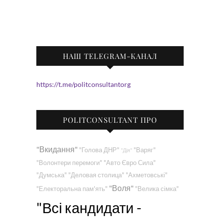
НАШ TELEGRAM-КАНАЛ
https://t.me/politconsultantorg
POLITCONSULTANT ПРО
"Вкидання"
"Голова ДНР"
"Варяг"
"Дія"
"Волонтери перемоги"
"Авто Євро Сила"
"Думська"
"Деловая столица"
"Ахметовські"
"Воля"
"Електоральна пам'ять"
"Велика сімка"
"Всі кандидати -