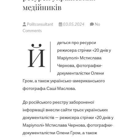
медійників
Politconsultant
03.05.2024
No
Comments
Йдеться про ресурси
режисера стрічки «20 днів у
Маріуполі» Мстислава
Чернова, фотографки-
документалістки Олени
Гром, а також українсько-американського
фотографа Саші Маслова.
До російського реєстру забороненої
інформації внесли сайти трьох українських
документалістів — режисера стрічки «20 днів у
Маріуполі» Мстислава Чернова, фотографки-
документалістки Олени Гром, а також