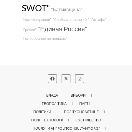
SWOT"
"Батьківщина"
"Великовірмени"
"Арабська весна - 2"
"Антифа"
"Единая Россия"
"Гречка"
"Голосование на пеньках"
ВЛАДА
ВИБОРИ
ГЕОПОЛІТИКА
ПАРТІЇ
ПОЛІТИКИ
ПОЛІТКОНСАЛТИНГ
ПОЛІТТЕХНОЛОГІЇ
СУСПІЛЬСТВО
ПОСЛУГИ АП “POLITCONSULTANT.ORG”