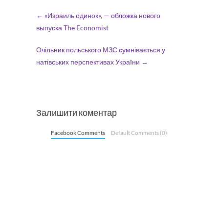
←
«Израиль одинок», — обложка нового
выпуска The Economist
Очільник польського МЗС сумнівається у
натівських перспективах України
→
Залишити коментар
Facebook Comments
Default Comments (0)