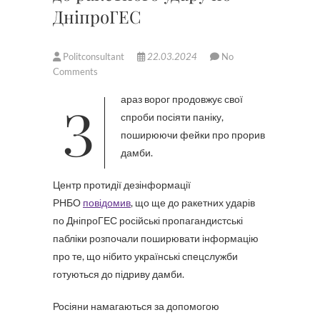
ДніпроГЕС
Politconsultant
22.03.2024
No
Comments
Зараз ворог продовжує свої
спроби посіяти паніку,
поширюючи фейки про прорив
дамби.
Центр протидії дезінформації
РНБО
повідомив
, що ще до ракетних ударів
по ДніпроГЕС російські пропагандистські
пабліки розпочали поширювати інформацію
про те, що нібито українські спецслужби
готуються до підриву дамби.
Росіяни намагаються за допомогою