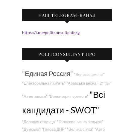
НАШ TELEGRAM-КАНАЛ
https://t.me/politconsultantorg
POLITCONSULTANT ПРО
"Единая Россия"
"Великовірмени"
"Електоральна пам'ять"
"Арабська весна - 2"
"Дія"
"Всі
"Ахметовські"
"Волонтери перемоги"
кандидати - SWOT"
"Деловая столица"
"Голосование на пеньках"
"Думська"
"Голова ДНР"
"Велика сімка"
"Авто