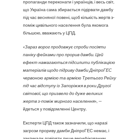
пропаганди переконати і українців, і весь світ,
що Україна сама збирається підірвати дамбу
під час весняної повені, щоб кількість жертв з-
поміж цивільного населення була якомога
більшою, вважають у ЦПД.
«Зараз ворог продовжує спроби посіяти
паніку фейками про прорив дамби. Цей
ефект намагаються підсилити публікацією
матеріалів щодо підриву дамби ДніпроГЕС
червоною армією та армією Третього Рейху
під час відступу із Запоріжжя в роки Другої
світової, що призвело до дуже великих
жертв з-поміж мирного населення»
, —
йдеться у повідомленні Центру.
Експерти ЦПД також зазначили, що наразі
загрози прориву дамби ДніпроГЕС немає, і
закликали довіряти лише верифікованим