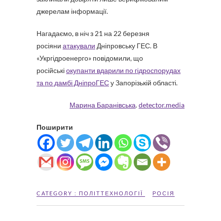
джерелам інформації.
Нагадаємо, в ніч з 21 на 22 березня
росіяни
атакували
Дніпровську ГЕС. В
«Укргідроенерго» повідомили, що
російські
окупанти вдарили по гідроспорудах
та по дамбі ДніпроГЕС
у Запорізькій області.
Марина Баранівська
.
detector.media
Поширити
CATEGORY :
ПОЛІТТЕХНОЛОГІЇ
РОСІЯ