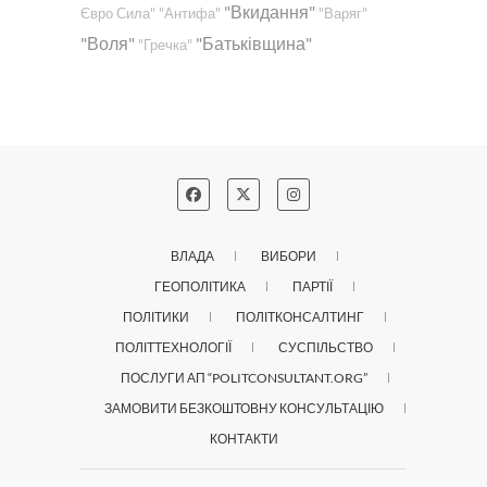
"Вкидання"
Євро Сила"
"Антифа"
"Варяг"
"Воля"
"Батьківщина"
"Гречка"
ВЛАДА
ВИБОРИ
ГЕОПОЛІТИКА
ПАРТІЇ
ПОЛІТИКИ
ПОЛІТКОНСАЛТИНГ
ПОЛІТТЕХНОЛОГІЇ
СУСПІЛЬСТВО
ПОСЛУГИ АП “POLITCONSULTANT.ORG”
ЗАМОВИТИ БЕЗКОШТОВНУ КОНСУЛЬТАЦІЮ
КОНТАКТИ