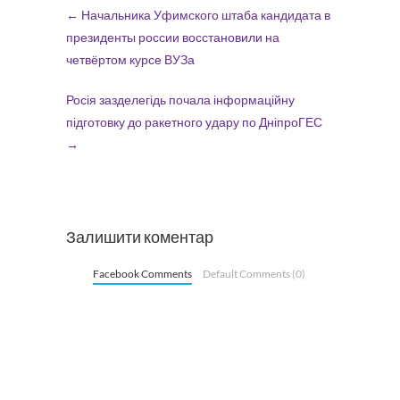
←
Начальника Уфимского штаба кандидата в
президенты россии восстановили на
четвёртом курсе ВУЗа
Росія зазделегідь почала інформаційну
підготовку до ракетного удару по ДніпроГЕС
→
Залишити коментар
Facebook Comments
Default Comments (0)