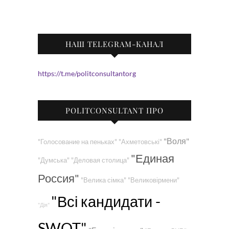
НАШ TELEGRAM-КАНАЛ
https://t.me/politconsultantorg
POLITCONSULTANT ПРО
"Воля"
"Голосование на пеньках"
"Ахметовські"
"Единая
"Думська"
"Деловая столица"
Россия"
"Велика сімка"
"Великовірмени"
"Всі кандидати -
"Дія"
SWOT"