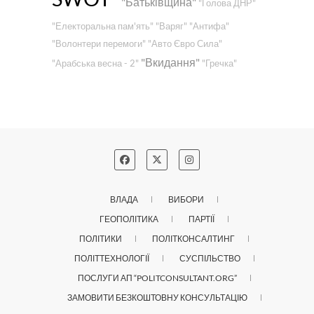
"Батьківщина"
"Голова ДНР"
"Електоральна пам'ять"
"Варяг"
"Антифа"
"Волонтери перемоги"
"Авто Євро Сила"
"Вкидання"
"Арабська весна - 2"
"Гречка"
ВЛАДА
ВИБОРИ
ГЕОПОЛІТИКА
ПАРТІЇ
ПОЛІТИКИ
ПОЛІТКОНСАЛТИНГ
ПОЛІТТЕХНОЛОГІЇ
СУСПІЛЬСТВО
ПОСЛУГИ АП “POLITCONSULTANT.ORG”
ЗАМОВИТИ БЕЗКОШТОВНУ КОНСУЛЬТАЦІЮ