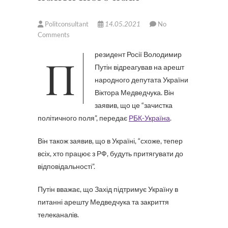
Politconsultant
14.05.2021
No
Comments
Президент Росії Володимир
Путін відреагував на арешт
народного депутата України
Віктора Медведчука. Він
заявив, що це “зачистка
політичного поля”, передає
РБК-Україна
.
Він також заявив, що в Україні, “схоже, тепер
всіх, хто працює з РФ, будуть притягувати до
відповідальності”.
Путін вважає, що Захід підтримує Україну в
питанні арешту Медведчука та закриття
телеканалів.