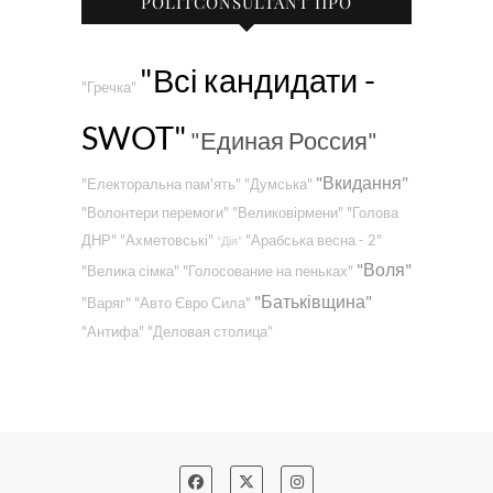
POLITCONSULTANT ПРО
"Всі кандидати -
"Гречка"
SWOT"
"Единая Россия"
"Вкидання"
"Електоральна пам'ять"
"Думська"
"Волонтери перемоги"
"Великовірмени"
"Голова
ДНР"
"Ахметовські"
"Арабська весна - 2"
"Дія"
"Воля"
"Велика сімка"
"Голосование на пеньках"
"Батьківщина"
"Варяг"
"Авто Євро Сила"
"Антифа"
"Деловая столица"