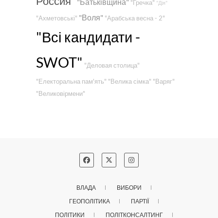
Россия"
"Батьківщина"
"Гречка"
"Дія"
"Воля"
"Ахметовські"
"Арабська весна - 2"
"Всі кандидати -
SWOT"
"Деловая столица"
"Електоральна пам'ять"
"Велика сімка"
"Варяг"
"Великовірмени"
ВЛАДА
ВИБОРИ
ГЕОПОЛІТИКА
ПАРТІЇ
ПОЛІТИКИ
ПОЛІТКОНСАЛТИНГ