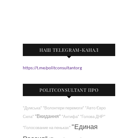
НАШ TELEGRAM-КАНАЛ
https://t.me/politconsultantorg
POLITCONSULTANT ПРО
"Думська"
"Волонтери перемоги"
"Авто Євро
"Вкидання"
Сила"
"Антифа"
"Голова ДНР"
"Единая
"Голосование на пеньках"