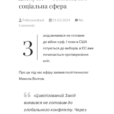
соціальна сфера
Politconsultant
01.03.2024
No
Comments
Захід виявився не готовим
до війни з рф. І поки в США
готуються до виборів, в ЄС вже
починається протверезіння
еліт.
Про це під час ефіру заявив політтехнолог
Микола Волгов.
«Цивілізований Захід
виявився не готовим до
глобального конфлікту. Через