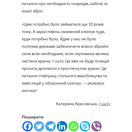
питання про необхідність снарядів, набоїв та
іншої зброї.
«Цим потрібно було займатися ще 10 років
тому. А зараз півень смажений клюнув туди,
куди потрібно було. Адже у нас не було
політики держави забезпечити власні збройні
сили всім необхідним, коли окупована велика
частина країни. i-ua.tv. Це вже не буде позиція
просити допомоги з простягнутою рукою. Це
питання співпраці, спільного виробництва та
інвестицій у оборонний сектор», — резюмує
експерт.
Катерина Красовська.
i-ua.tv
Поширити