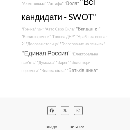
"Всі
"Воля"
"Ахметовські"
"Антифа"
кандидати - SWOT"
"Вкидання"
"Гречка"
"Авто Євро Сила"
"Дія"
"Великовірмени"
"Голова ДНР"
"Арабська весна -
2"
"Деловая столица"
"Голосование на пеньках"
"Единая Россия"
"Електоральна
пам'ять"
"Думська"
"Варяг"
"Волонтери
"Батьківщина"
перемоги"
"Велика сімка"
ВЛАДА
ВИБОРИ