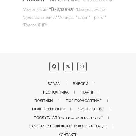
"Вкидання"
"Ахметовські"
"Великовірмени"
"Деловая столица"
"Антифа"
"Варяг"
"Гречка"
"Голова ДНР"
ВЛАДА
ВИБОРИ
ГЕОПОЛІТИКА
ПАРТІЇ
ПОЛІТИКИ
ПОЛІТКОНСАЛТИНГ
ПОЛІТТЕХНОЛОГІЇ
СУСПІЛЬСТВО
ПОСЛУГИ АП “POLITCONSULTANT.ORG”
ЗАМОВИТИ БЕЗКОШТОВНУ КОНСУЛЬТАЦІЮ
КОНТАКТИ