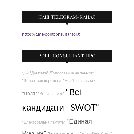
НАШ TELEGRAM-КАНАЛ
https://t.me/politconsultantorg
POLITCONSULTANT ПРО
"Думська"
"Голосование на пеньках"
"Дія"
"Волонтери перемоги"
"Арабська весна - 2"
"Всі
"Воля"
"Велика сімка"
кандидати - SWOT"
"Единая
"Електоральна пам'ять"
Россия"
"Батьківщина"
"Авто Євро Сила"