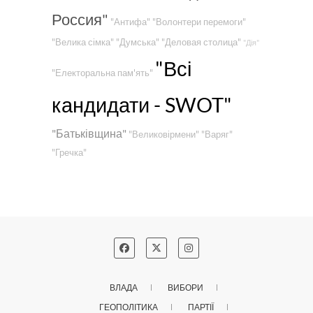
Россия"
"Антифа"
"Волонтери перемоги"
"Велика сімка"
"Думська"
"Деловая столица"
"Дія"
"Всі
"Електоральна пам'ять"
кандидати - SWOT"
"Батьківщина"
"Великовірмени"
"Варяг"
"Гречка"
ВЛАДА
ВИБОРИ
ГЕОПОЛІТИКА
ПАРТІЇ