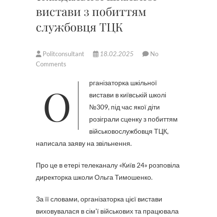
вистави з побиттям
службовця ТЦК
Politconsultant
18.02.2025
No
Comments
Організаторка шкільної
вистави в київській школі
№309, під час якої діти
розіграли сценку з побиттям
військовослужбовця ТЦК,
написала заяву на звільнення.
Про це в етері телеканалу «Київ 24» розповіла
директорка школи Ольга Тимошенко.
За її словами, організаторка цієї вистави
виховувалася в сім’ї військових та працювала