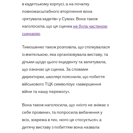
в кадетському корпусі, а на початку
повномасштабного вторгнення вона
«рятувала кадетів» у Сумах. Вона також
наголосила, що ця сценка
не була частиною
сценарію
.
Тимошенко також розповіла, що спілкувалася
із вчителькою, яка організовувала виставу, та
дітьми щодо цього інциденту та запитувала,
що означає ця сценка. За словами
директорки, школярі пояснили, що побиття
військового ТЦК символізує «завершення
війни та нашу перемогу».
Вона також наголосила, що «ніхто не знімає з
себе провини», та попросила вибачення у
всіх, зокрема в тих, «кого це стосується», а
дитячу виставу з побиттям вона назвала