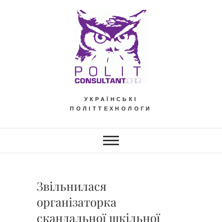
Skip
to
content
УКРАЇНСЬКІ
ПОЛІТТЕХНОЛОГИ
Звільнилася
організаторка
скандальної шкільної