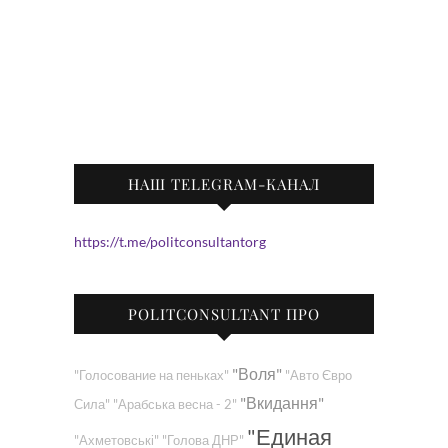
НАШ TELEGRAM-КАНАЛ
https://t.me/politconsultantorg
POLITCONSULTANT ПРО
"Воля"
"Голосование на пеньках"
"Авто Євро
"Вкидання"
Сила"
"Арабська весна - 2"
"Единая
"Ахметовські"
"Голова ДНР"