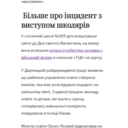
«жахливою».
Більше про інцидент з
виступом школярів
У столичній школі №309 діти влаштували
свято до Дня святого Валентина, на якому
вони розіграли
епізод із побиттям чоловіка у
військовій формі
із написом «ТЦК» на куртці.
У Дарницькій райдержадміністрації заявили,
що районне управління освіти створило
комісію, яка має розслідувати інцидент на
шкільному святі. З адміністрацією закладу
освіти та дітьми, які грали у сценці,
спілкувались ювенальні поліціянти,
повідомили в поліції Києва.
Міністр освіти Оксен Лісовий відреагував на