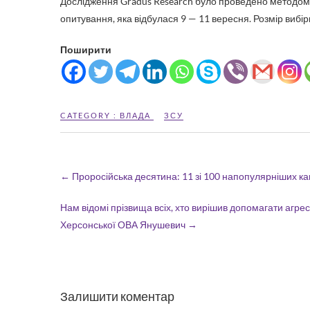
Дослідження Gradus Research було проведено методом 
опитування, яка відбулася 9 — 11 вересня. Розмір вибірк
Поширити
CATEGORY :
ВЛАДА
ЗСУ
←
Проросійська десятина: 11 зі 100 напопулярніших ка
Нам відомі прізвища всіх, хто вирішив допомагати агр
Херсонської ОВА Янушевич
→
Залишити коментар