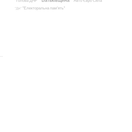
"Голова ДНР"
"Авто Євро Сила"
"Електоральна пам'ять"
"Дія"