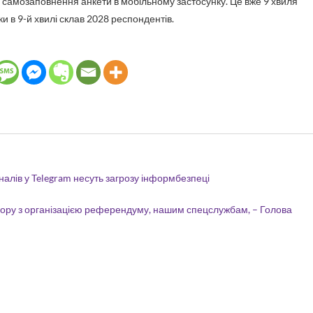
самозаповнення анкети в мобільному застосунку. Це вже 9 хвиля
и в 9-й хвилі склав 2028 респондентів.
налів у Telegram несуть загрозу інформбезпеці
есору з організацією референдуму, нашим спецслужбам, – Голова