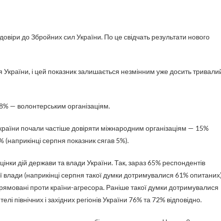
 України, і цей показник залишається незмінним уже досить тривали
28% — волонтерським організаціям.
країни почали частіше довіряти міжнародним організаціям — 15%
% (наприкінці серпня показник сягав 5%).
цінки дій держави та влади України. Так, зараз 65% респондентів
ї влади (наприкінці серпня такої думки дотримувалися 61% опитаних)
спрямовані проти країни-агресора. Раніше такої думки дотримувалися
і північних і західних регіонів України 76% та 72% відповідно.