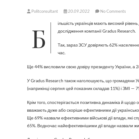
Politconsultant
20.09.2022
No Comments
Більшість українців мають високий рівень довіри до Збройних сил України. По це свідчать результати нового
дослідження компанії Gradus Research.
Так, зараз ЗСУ довіряють 62% населення
час.
Ще 44% висловили свою довіру президенту України, а 
У Gradus Research також наголошують, що громадяни У
(наприкінці серпня цей показник складав 11%) і ЗМІ — 7
Крім того, спостерігається позитивна динаміка й щодо о
вважають дуже або скоріше ефективними дії українсько
Ще 69% назвали ефективними військові дії влади, які 
65%. Водночас найефективнішими дії влади назвали жител