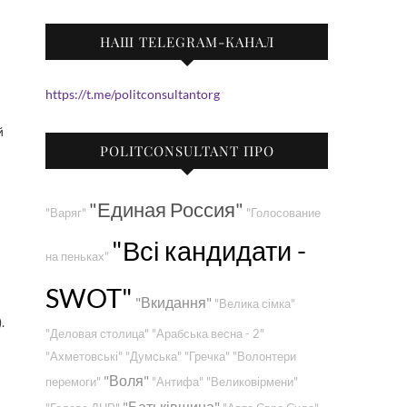
НАШ TELEGRAM-КАНАЛ
https://t.me/politconsultantorg
й
POLITCONSULTANT ПРО
"Единая Россия"
"Варяг"
"Голосование
"Всі кандидати -
на пеньках"
SWOT"
"Вкидання"
"Велика сімка"
.
"Деловая столица"
"Арабська весна - 2"
"Ахметовські"
"Думська"
"Гречка"
"Волонтери
"Воля"
перемоги"
"Антифа"
"Великовірмени"
"Батьківщина"