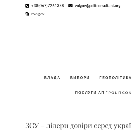
Skip
+38(067)7261358
volgov@politconsultant.org
to
nvolgov
content
ВЛАДА
ВИБОРИ
ГЕОПОЛІТИК
ПОСЛУГИ АП “POLITCO
ЗСУ – лідери довіри серед украї