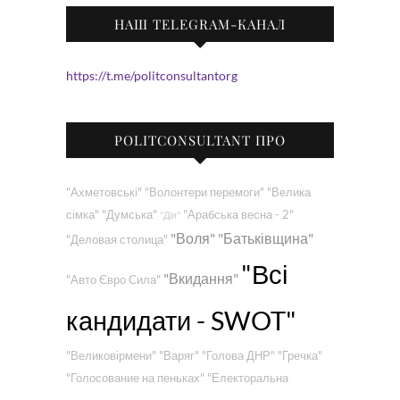
НАШ TELEGRAM-КАНАЛ
https://t.me/politconsultantorg
POLITCONSULTANT ПРО
"Ахметовські"
"Волонтери перемоги"
"Велика
сімка"
"Думська"
"Арабська весна - 2"
"Дія"
"Воля"
"Батьківщина"
"Деловая столица"
"Всі
"Вкидання"
"Авто Євро Сила"
кандидати - SWOT"
"Великовірмени"
"Варяг"
"Голова ДНР"
"Гречка"
"Голосование на пеньках"
"Електоральна