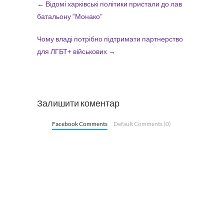
←
Відомі харківські політики пристали до лав
батальону “Монако”
Чому владі потрібно підтримати партнерство
для ЛГБТ+ військових
→
Залишити коментар
Facebook Comments
Default Comments (0)