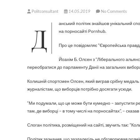
Politconsultant
14.05.2019
No Comments
Данський політик знайшов унікальний спосіб залучення потенційних виборців – він вирішив розмістити рекламу
на порносайті Pornhub.
Про це повідомляє “Європейська правд
Йоахім Б. Олсен з “Ліберального альян
переобратися до парламенту Данії на загальних вибора
Колишній спортсмен Олсен, який виграв срібну медаль у
журналістам, що виборців потрібно досягати усюди.
“Ми подумали, що це може бути кумедно – запустити рек
там, де виборці – в тому числі на порносайтах”, – сказав 
Слоган політика, розміщений на сайті, звучить так: “Кол
Політик зазначив, що заздалегідь не обговорював розмі