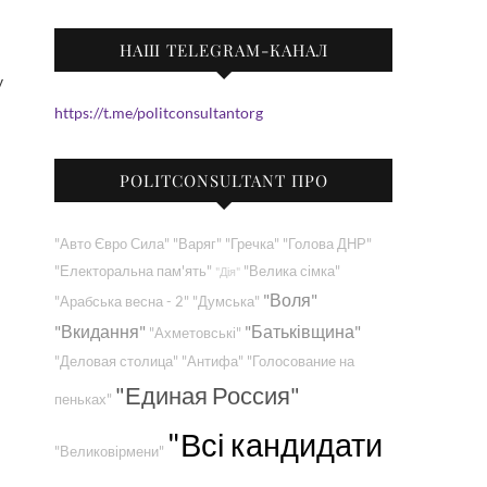
НАШ TELEGRAM-КАНАЛ
https://t.me/politconsultantorg
POLITCONSULTANT ПРО
"Авто Євро Сила"
"Варяг"
"Гречка"
"Голова ДНР"
"Електоральна пам'ять"
"Велика сімка"
"Дія"
"Воля"
"Арабська весна - 2"
"Думська"
"Вкидання"
"Батьківщина"
"Ахметовські"
"Деловая столица"
"Антифа"
"Голосование на
"Единая Россия"
пеньках"
"Всі кандидати
"Великовірмени"