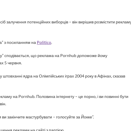
а” з посиланням на
Politico
.
су” сподівається, що реклама на Pornhub допоможе йому
х 5 червня.
 штовханні ядра на Олімпійських іграх 2004 року в Афінах, сказав
ламу на Pornhub. Половина інтернету – це порно, і ви повинні бути
він.
и ви закінчите мастурбувати – голосуйте за Йокке”.
щення реклами на сайті з партією.