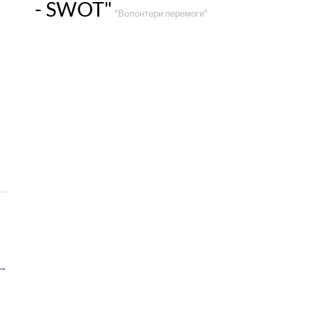
- SWOT"
"Волонтери перемоги"
→