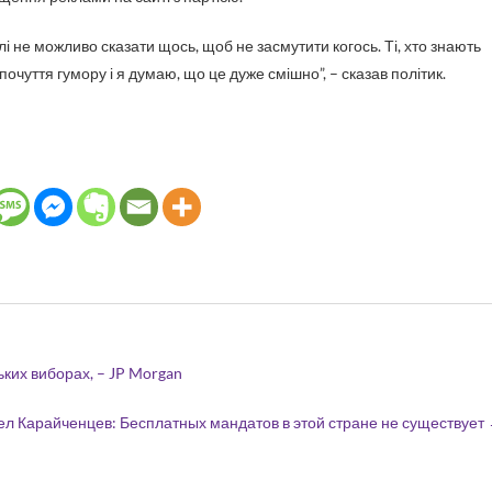
лі не можливо сказати щось, щоб не засмутити когось. Ті, хто знають
почуття гумору і я думаю, що це дуже смішно”, – сказав політик.
ких виборах, – JP Morgan
ел Карайченцев: Бесплатных мандатов в этой стране не существует