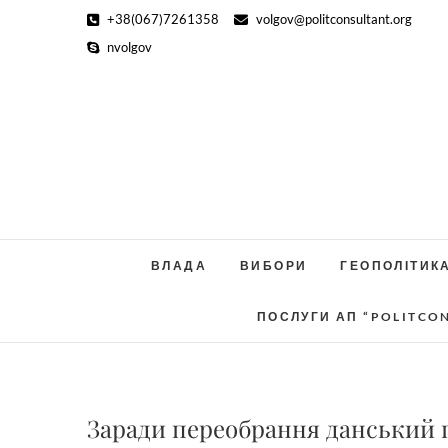
Skip
+38(067)7261358
volgov@politconsultant.org
to
nvolgov
content
ВЛАДА
ВИБОРИ
ГЕОПОЛІТИК
ПОСЛУГИ АП “POLITCO
Заради переобрання данський п