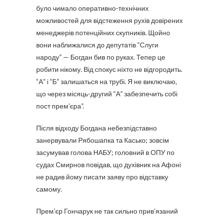
було чимало оперативно-технічних
можливостей для відстеження рухів довірених
менеджерів потенційних скупників. Щойно
вони наближалися до депутатів “Слуги
народу” — Богдан бив по руках. Тепер це
робити нікому. Від спокус ніхто не відгородить.
“А” і “Б” залишаться на трубі. Я не виключаю,
що через місяць-другий “А” забезпечить собі
пост прем’єра”.
Після відходу Богдана небезпідставно
занервували Рябошапка та Касько; зовсім
засумував голова НАБУ; головний в ОПУ по
судах Смирнов повідав, що духівник на Афоні
не радив йому писати заяву про відставку
самому.
Прем’єр Гончарук не так сильно прив’язаний