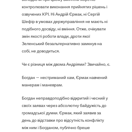
контролювати виконання прийнятих рішень і
озвучених KPI. Ні Андрій Єрмак, ні Сергій
Шефір в умовах держуправління не мають ні
подібного досвіду, ні вміння. Отже, очікувати
змін якості роботи влади, дроти якої
Зеленський безальтернативно замкнув на
собі, не доводиться.
Чи є різниця між двома Андріями? Звичайно, є.
Богдан — нестриманий хам, Єрмак навчений
манерам і маневрам.
Богдан неправдоподібно відкритий і чесний у
своїх заявах через абсолютну байдужість до
громадської думки. Єрмак, який заявив за
день до відставки про відсутність конфлікту
між ним і Богданом, публічно бреше