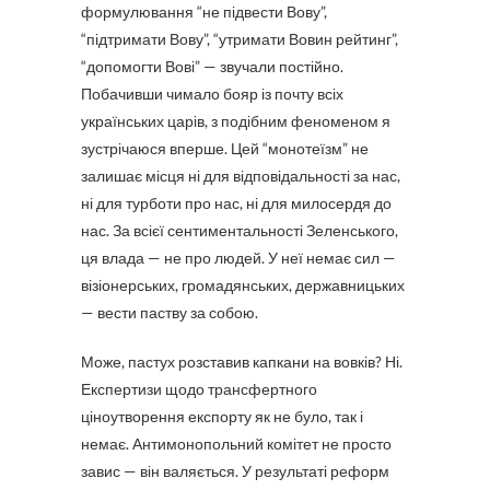
формулювання “не підвести Вову”,
“підтримати Вову”, “утримати Вовин рейтинг”,
“допомогти Вові” — звучали постійно.
Побачивши чимало бояр із почту всіх
українських царів, з подібним феноменом я
зустрічаюся вперше. Цей “монотеїзм” не
залишає місця ні для відповідальності за нас,
ні для турботи про нас, ні для милосердя до
нас. За всієї сентиментальності Зеленського,
ця влада — не про людей. У неї немає сил —
візіонерських, громадянських, державницьких
— вести паству за собою.
Може, пастух розставив капкани на вовків? Ні.
Експертизи щодо трансфертного
ціноутворення експорту як не було, так і
немає. Антимонопольний комітет не просто
завис — він валяється. У результаті реформ