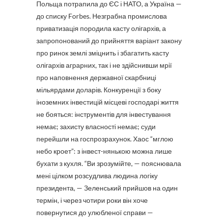
Польща потрапила до ЄС і НАТО, а Україна —
до списку Forbes. Незграбна промислова
приватизація породила касту олігархів, а
запропонований до прийняття варіант закону
про ринок землі зміцнить і збагатить касту
олігархів аграрних, так і не здійснивши мрії
про наповнення державної скарбниці
мільярдами доларів. Конкуренції з боку
іноземних інвестицій місцеві господарі життя
не бояться: інструментів для інвестування
немає; захисту власності немає; суди
перейшли на госпрозрахунок. Хаос “мглою
небо кроет”: з інвест-нянькою можна лише
бухати з кухля. “Ви зрозумійте, — пояснювала
мені цілком розсудлива людина логіку
президента, — Зеленський прийшов на один
термін, і через чотири роки він хоче
повернутися до улюбленої справи —