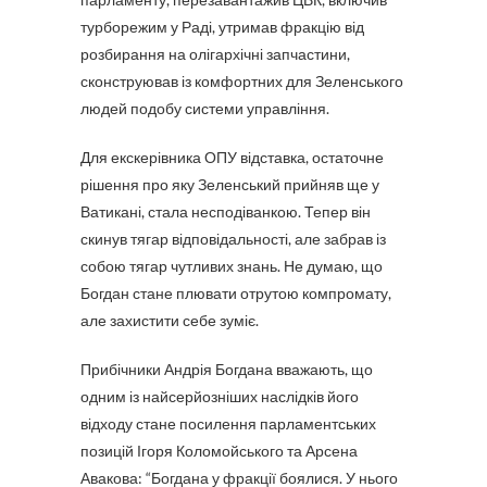
турборежим у Раді, утримав фракцію від
розбирання на олігархічні запчастини,
сконструював із комфортних для Зеленського
людей подобу системи управління.
Для екскерівника ОПУ відставка, остаточне
рішення про яку Зеленський прийняв ще у
Ватикані, стала несподіванкою. Тепер він
скинув тягар відповідальності, але забрав із
собою тягар чутливих знань. Не думаю, що
Богдан стане плювати отрутою компромату,
але захистити себе зуміє.
Прибічники Андрія Богдана вважають, що
одним із найсерйозніших наслідків його
відходу стане посилення парламентських
позицій Ігоря Коломойського та Арсена
Авакова: “Богдана у фракції боялися. У нього