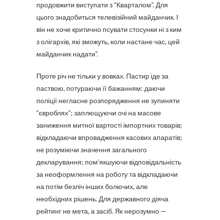
продовжити виступати з “Кварталом”. Для
цього знадобиться телевізійний майданчик. І
він не хоче критично псувати стосунки ні з ким
з олігархів, які зможуть, коли настане час, цей
майданчик надати”.
Проте річ не тільки у вовках. Пастир іде за
паствою, потураючи її бажанням: даючи
поліції негласне розпорядження не зупиняти
“євроблях”; заплющуючи очі на масове
заниження митної вартості імпортних товарів;
відкладаючи впровадження касових апаратів;
не розуміючи значення загального
декларування; пом’якшуючи відповідальність
за неоформлення на роботу та відкладаючи
на потім безліч інших болючих, але
необхідних рішень. Для державного діяча
рейтинг не мета, а засіб. Як нерозумно —