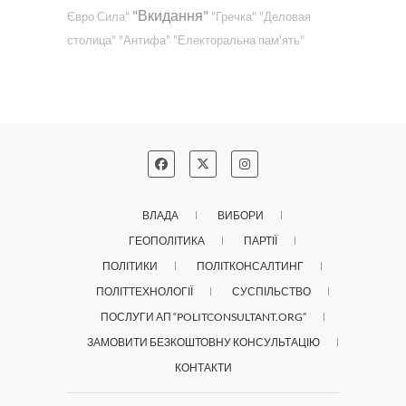
"Вкидання"
Євро Сила"
"Гречка"
"Деловая
столица"
"Антифа"
"Електоральна пам'ять"
ВЛАДА
ВИБОРИ
ГЕОПОЛІТИКА
ПАРТІЇ
ПОЛІТИКИ
ПОЛІТКОНСАЛТИНГ
ПОЛІТТЕХНОЛОГІЇ
СУСПІЛЬСТВО
ПОСЛУГИ АП “POLITCONSULTANT.ORG”
ЗАМОВИТИ БЕЗКОШТОВНУ КОНСУЛЬТАЦІЮ
КОНТАКТИ