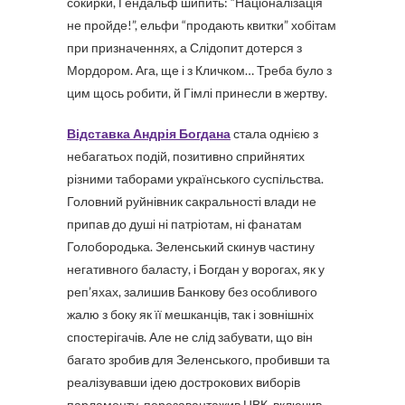
сокирки, Гендальф шипить: “Націоналізація
не пройде!”, ельфи “продають квитки” хобітам
при призначеннях, а Слідопит дотерся з
Мордором. Ага, ще і з Кличком… Треба було з
цим щось робити, й Гімлі принесли в жертву.
Відставка Андрія Богдана
стала однією з
небагатьох подій, позитивно сприйнятих
різними таборами українського суспільства.
Головний руйнівник сакральності влади не
припав до душі ні патріотам, ні фанатам
Голобородька. Зеленський скинув частину
негативного баласту, і Богдан у ворогах, як у
реп’яхах, залишив Банкову без особливого
жалю з боку як її мешканців, так і зовнішніх
спостерігачів. Але не слід забувати, що він
багато зробив для Зеленського, пробивши та
реалізувавши ідею дострокових виборів
парламенту, перезавантажив ЦВК, включив