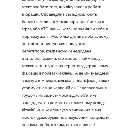
може зробити того, що лінувалися робити
вчорашні. Справедливість відновлюють
бандити, колишні міліціонери, які збилися в
зграї, або АТОшники, котрі не знайшли себе в
мирному житті. Мало яка дитина в обласному
центрі не користується послугами
репетитора, компенсуючи недодане
вчителем. Кожний, хто має хоч найменшу
можливість, шукає альтернативу державному
фахівцю в приватній клініці. А де ми знайдемо
заміну атомникам, кількість і кваліфікація яких
утримуються на червоній лінії з колосальним
трудом? Як захистимося від жлоб’я, яке
заощаджує на ремонті та технічному огляді
літаків? Чим компенсуємо зниження рівня
мосто- і домобудівників, змушених працювати
не з ким треба, а з тим, хто залишився?