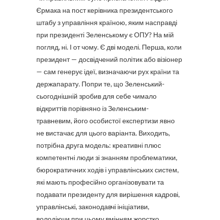
Єрмака на пост керівника президентського
штабу з управління країною, яким насправді
при президенті Зеленському є ОПУ? На мій
погляд, ні. І от чому. Є дві моделі. Перша, коли
президент — досвідчений політик або візіонер
— сам генерує ідеї, визначаючи рух країни та
держапарату. Попри те, що Зеленський-
сьогоднішній зробив для себе чимало
відкриттів порівняно із Зеленським-
травневим, його особистої експертизи явно
не вистачає для цього варіанта. Виходить,
потрібна друга модель: креативні плюс
компетентні люди зі знанням проблематики,
бюрократичних ходів і управлінських систем,
які мають професійно організовувати та
подавати президенту для вирішення кадрові,
управлінські, законодавчі ініціативи,
володіючи при цьому вмінням жорстко