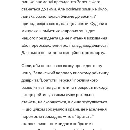
линька в команді президента Зеленського
станеться до зими. Але оскільки зими не було,
линька розпочалася ближче до весни. У
природі звірі знають, навіщо линяти. Судячи з
минулих і намічених кадрових змін, для
нашого президента це не питання виживання
або переосмислення ролі та відповідальності.
Для нього це питання емоційного комфорту.
Сили, аби нести свою важку президентську
ношу, Зеленський черпає у високому рейтингу
довіри та “Братстві Персня”, покликаного
розділити з ним усі тяготи та прикрості походу.
І якщо рейтинг, за яким дуже ретельно
стежать, не скорчується, а лише зсутулюється
— що цілком зрозуміло в країні, де населення
перемогло громадян, — то в “Братстві”
сталося лихо: гном кидає в побратимів