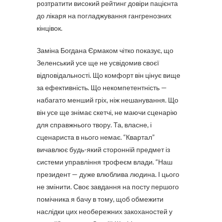
розтратити високий рейтинг довіри пацієнта
до лікаря на погладжування гангренозних
кінцівок.
Заміна Богдана Єрмаком чітко показує, що
Зеленський усе ще не усвідомив своєї
відповідальності. Що комфорт він цінує вище
за ефективність. Що некомпетентність —
набагато менший гріх, ніж нешанування. Що
він усе ще знімає скетчі, не маючи сценарію
для справжнього твору. Та, власне, і
сценариста в нього немає. “Квартал”
вичавлює будь-який сторонній предмет із
системи управління трофеєм влади. “Наш
президент — дуже влюблива людина. І цього
не змінити. Своє завдання на посту першого
помічника я бачу в тому, щоб обмежити
наслідки цих необережних закоханостей у