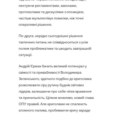
нехтуючи регламентами, законами,
протоколами та дискусіями з опозицією,
частіше мультиплікує помилки, ніж точні
оперативні рішення.
По-друге, нерідко сьогоднішнє рішення
тактичних питань не співвідноситься з усім
полем проблематики та шкодить завтрашній
ситуації.
Андрій Єрмак бачить великий потенціал у
свіжості та привабливості Володимира
Зеленського, здатного подібно до криголама
розколювати сіру рутину буднів світових
лідерів, залишаючи про себе чіпке враження
та прихильність. Цілком можливо, новий глава
ОПУ правий. Але криголами не спалюють
атомного палива, пробиваючи кригу заради