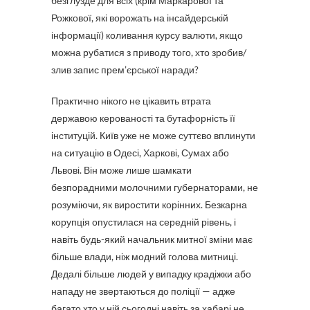
безглузде для всіх (крім Маркарової та
Рожкової, які ворожать на інсайдерській
інформації) коливання курсу валюти, якщо
можна рубатися з приводу того, хто зробив/
злив запис прем’єрської наради?
Практично нікого не цікавить втрата
державою керованості та бутафорність її
інституцій. Київ уже не може суттєво вплинути
на ситуацію в Одесі, Харкові, Сумах або
Львові. Він може лише шамкати
безпорадними молочними губернаторами, не
розуміючи, як виростити корінних. Безкарна
корупція опустилася на середній рівень, і
навіть будь-який начальник митної зміни має
більше влади, ніж модний голова митниці.
Дедалі більше людей у випадку крадіжки або
нападу не звертаються до поліції — адже
багато хто у ній сьогодні навіть за хабарі не