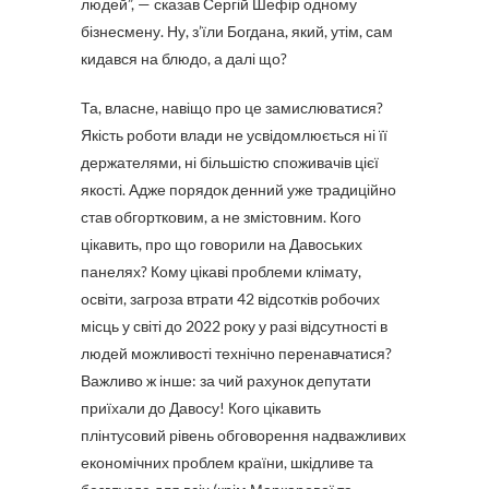
людей”, — сказав Сергій Шефір одному
бізнесмену. Ну, з’їли Богдана, який, утім, сам
кидався на блюдо, а далі що?
Та, власне, навіщо про це замислюватися?
Якість роботи влади не усвідомлюється ні її
держателями, ні більшістю споживачів цієї
якості. Адже порядок денний уже традиційно
став обгортковим, а не змістовним. Кого
цікавить, про що говорили на Давоських
панелях? Кому цікаві проблеми клімату,
освіти, загроза втрати 42 відсотків робочих
місць у світі до 2022 року у разі відсутності в
людей можливості технічно перенавчатися?
Важливо ж інше: за чий рахунок депутати
приїхали до Давосу! Кого цікавить
плінтусовий рівень обговорення надважливих
економічних проблем країни, шкідливе та