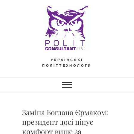
Skip
to
content
УКРАЇНСЬКІ
ПОЛІТТЕХНОЛОГИ
Заміна Богдана Єрмаком:
президент досі цінує
комфорт вище за