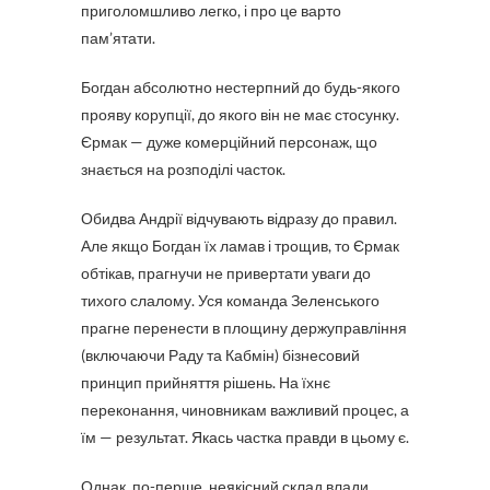
приголомшливо легко, і про це варто
пам’ятати.
Богдан абсолютно нестерпний до будь-якого
прояву корупції, до якого він не має стосунку.
Єрмак — дуже комерційний персонаж, що
знається на розподілі часток.
Обидва Андрії відчувають відразу до правил.
Але якщо Богдан їх ламав і трощив, то Єрмак
обтікав, прагнучи не привертати уваги до
тихого слалому. Уся команда Зеленського
прагне перенести в площину держуправління
(включаючи Раду та Кабмін) бізнесовий
принцип прийняття рішень. На їхнє
переконання, чиновникам важливий процес, а
їм — результат. Якась частка правди в цьому є.
Однак, по-перше, неякісний склад влади,