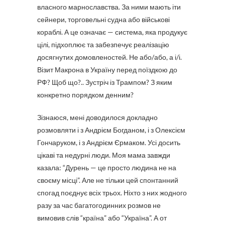
власного марнославства. За ними мають іти
сейнери, торговельні судна або військові
кораблі. А це означає — система, яка продукує
цілі, підхоплює та забезпечує реалізацію
досягнутих домовленостей. Не або/або, а і/і.
Візит Макрона в Україну перед поїздкою до
РФ? Щоб що?.. Зустріч із Трампом? З яким
конкретно порядком денним?
Зізнаюся, мені доводилося докладно
розмовляти і з Андрієм Богданом, і з Олексієм
Гончаруком, і з Андрієм Єрмаком. Усі досить
цікаві та недурні люди. Моя мама завжди
казала: “Дурень — це просто людина не на
своєму місці”. Але не тільки цей спонтанний
спогад поєднує всіх трьох. Ніхто з них жодного
разу за час багатогодинних розмов не
вимовив слів “країна” або “Україна”. А от