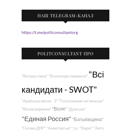
НАШ TELEGRAM-КАНАЛ
https://t.me/politconsultantorg
POLITCONSULTANT ПРО
"Всі
"Велика сімка"
"Волонтери перемоги"
кандидати - SWOT"
"Арабська весна - 2"
"Голосование на пеньках"
"Воля"
"Великовірмени"
"Думська"
"Единая Россия"
"Батьківщина"
"Голова ДНР"
"Ахметовські"
"Варяг"
"Авто
"Дія"