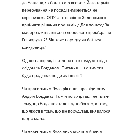
до Богдана, як багато хто вважає. Його термін
перебування на посаді вимірюється не
керівниками ОПУ, а готовністю Зеленського
прийняти рішення про заміну. Для початку Зе
має зрозуміти: він хоче дорослого прем’єра чи
Гончарука-2? Він хоче порядку чи боїться
конкуренції?
Однак насправді питання не в тому, хто піде
слідом за Богданом. Питання — які вимоги
буде пред’явлено до змінників?
Чи правильним було рішення про відставку
Андрія Богдана? На мій погляд, так. І не тільки
тому, що Богдана стало надто багато, а тому,
що якості в тому, що він побудував, виявилося
надто мало.
Чи правильним було призначення Андрія