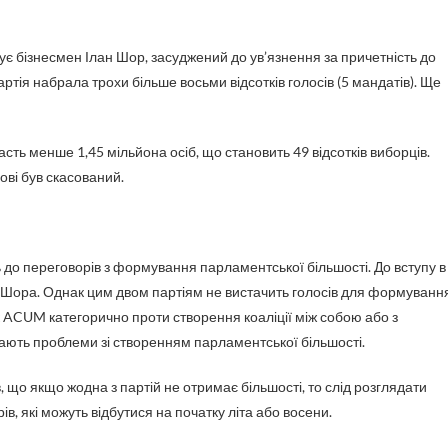
є бізнесмен Ілан Шор, засуджений до ув’язнення за причетність до
ртія набрала трохи більше восьми відсотків голосів (5 мандатів). Ще
сть менше 1,45 мільйона осіб, що становить 49 відсотків виборців.
ові був скасований.
 до переговорів з формування парламентської більшості. До вступу в
я Шора. Однак цим двом партіям не вистачить голосів для формуванн
лок ACUM категорично проти створення коаліції між собою або з
ають проблеми зі створенням парламентської більшості.
, що якщо жодна з партій не отримає більшості, то слід розглядати
, які можуть відбутися на початку літа або восени.