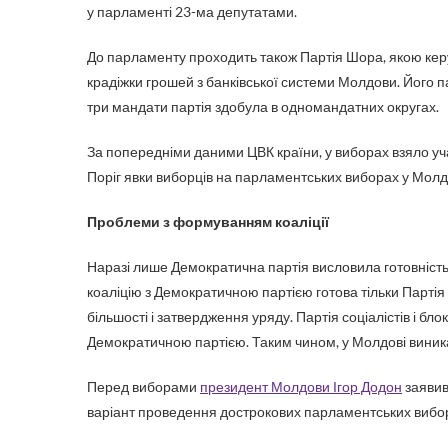
у парламенті 23-ма депутатами.
До парламенту проходить також Партія Шора, якою керу
крадіжки грошей з банківської системи Молдови. Його па
три мандати партія здобула в одномандатних округах.
За попередніми даними ЦВК країни, у виборах взяло уча
Поріг явки виборців на парламентських виборах у Молд
Проблеми з формуванням коаліції
Наразі лише Демократична партія висловила готовність
коаліцію з Демократичною партією готова тільки Парті
більшості і затвердження уряду. Партія соціалістів і б
Демократичною партією. Таким чином, у Молдові виник
Перед виборами
президент Молдови Ігор Додон
заявив
варіант проведення дострокових парламентських виборів