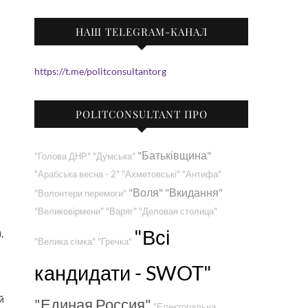
НАШ TELEGRAM-КАНАЛ
https://t.me/politconsultantorg
POLITCONSULTANT ПРО
"Батьківщина"
"Голова ДНР"
"Думська"
"Арабська весна - 2"
"Ахметовські"
"Антифа"
"Воля"
"Вкидання"
"Волонтери перемоги"
"Великовірмени"
"Варяг"
"Деловая столица"
"Всі
,
"Велика сімка"
"Гречка"
кандидати - SWOT"
й
"Единая Россия"
"Електоральна