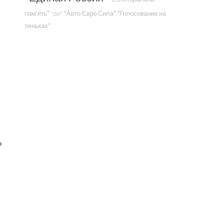
пам'ять"
"Авто Євро Сила"
"Голосование на
"Дія"
пеньках"
я