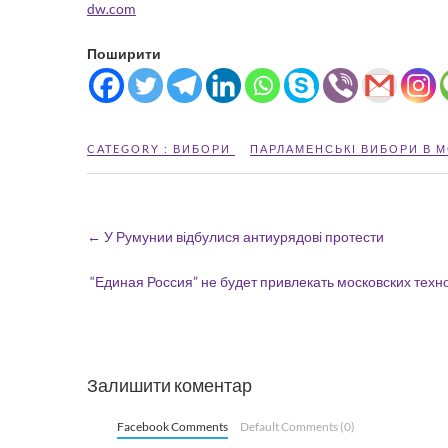
dw.com
Поширити
CATEGORY :
ВИБОРИ
ПАРЛАМЕНСЬКІ ВИБОРИ В 
←
У Румунии відбулися антиурядові протести
“Единая Россия” не будет привлекать московских те
Залишити коментар
Facebook Comments
Default Comments (0)