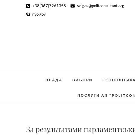
Skip
+38(067)7261358
volgov@politconsultant.org
to
nvolgov
content
ВЛАДА
ВИБОРИ
ГЕОПОЛІТИК
ПОСЛУГИ АП “POLITCO
За результатами парламентськи