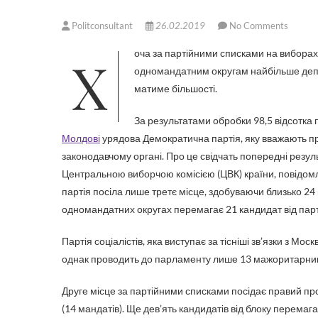
Politconsultant
26.02.2019
No Comments
Хоча за партійними списками на виборах до парламенту Молдови перемагають соціалісти, завдяки
одномандатним округам найбільше депут
матиме більшості.
За результатами обробки 98,5 відсотка 
Молдові
урядова Демократична партія, яку вважають п
законодавчому органі. Про це свідчать попередні резуль
Центральною виборчою комісією (ЦВК) країни, повідомл
партія посіла лише третє місце, здобуваючи близько 24 в
одномандатних округах перемагає 21 кандидат від парт
Партія соціалістів, яка виступає за тісніші зв’язки з Мо
однак проводить до парламенту лише 13 мажоритарник
Друге місце за партійними списками посідає правий про
(14 мандатів). Ще дев’ять кандидатів від блоку перема