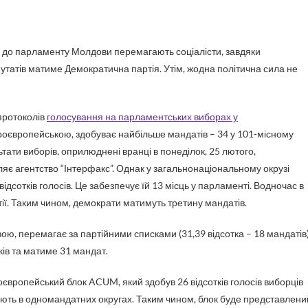
атів матиме Демократична партія. Утім, жодна політична сила не
протоколів
голосування на парламентських виборах у
роєвропейською, здобуває найбільше мандатів – 34 у 101-місному
тати виборів, оприлюднені вранці в понеділок, 25 лютого,
яє агентство “Інтерфакс”. Однак у загальнонаціональному окрузі
ідсотків голосів. Це забезпечує їй 13 місць у парламенті. Водночас в
ії. Таким чином, демократи матимуть третину мандатів.
сквою, перемагає за партійними списками (31,39 відсотка – 18 мандатів)
ів та матиме 31 мандат.
європейський блок ACUM, який здобув 26 відсотків голосів виборців
гають в одномандатних округах. Таким чином, блок буде представлени