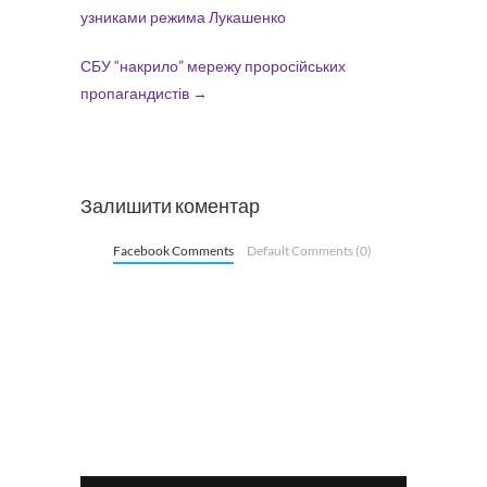
узниками режима Лукашенко
СБУ “накрило” мережу проросійських
пропагандистів
→
Залишити коментар
Facebook Comments
Default Comments (0)