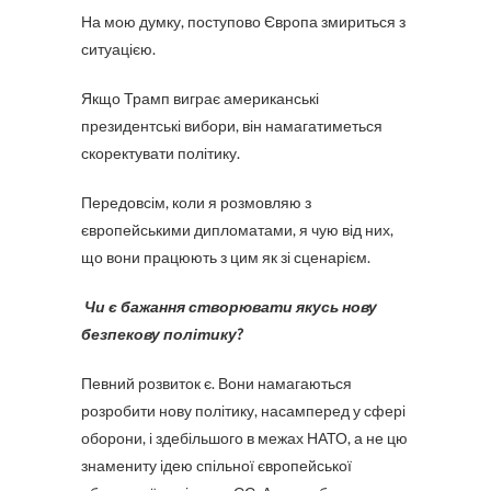
На мoю думку, поступово Європа змириться з
ситуацією.
Якщо Трамп виграє американські
президентські вибори, він намагатиметься
скоректувати політику.
Передовсім, коли я розмовляю з
європейськими дипломатами, я чую від них,
що вони працюють з цим як зі сценарієм.
Чи є бажання створювати якусь нову
безпекову політику?
Певний розвиток є. Вони намагаються
розробити нову політику, насамперед у сфері
оборони, і здебільшого в межах НАТО, а не цю
знамениту ідею спільної європейської