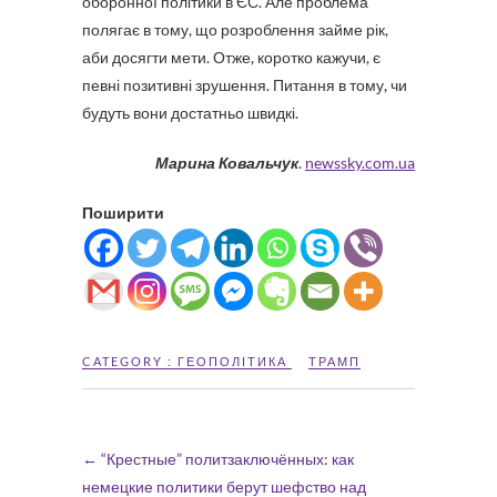
оборонної політики в ЄС. Але проблема
полягає в тому, що розроблення займе рік,
аби досягти мети. Отже, коротко кажучи, є
певні позитивні зрушення. Питання в тому, чи
будуть вони достатньо швидкі.
Марина Ковальчук
.
newssky.com.ua
Поширити
CATEGORY :
ГЕОПОЛІТИКА
ТРАМП
←
“Крестные” политзаключённых: как
немецкие политики берут шефство над