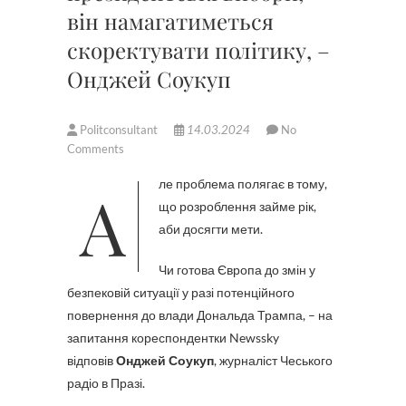
він намагатиметься
скоректувати політику, –
Онджей Соукуп
Politconsultant
14.03.2024
No
Comments
Але проблема полягає в тому,
що розроблення займе рік,
аби досягти мети.
Чи готова Європа до змін у
безпековій ситуації у разі потенційного
повернення до влади Дональда Трампа, – на
запитання кореспондентки Newssky
відповів
Онджей Соукуп
, журналіст Чеського
радіо в Празі.