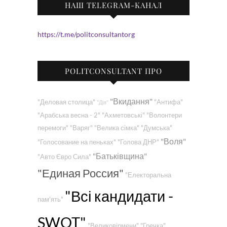
НАШ TELEGRAM-КАНАЛ
https://t.me/politconsultantorg
POLITCONSULTANT ПРО
"Вкидання"
"Деловая столица"
"Антифа"
"Дія"
"Арабська весна - 2"
"Ахметовські"
"Волонтери
перемоги"
"Варяг"
"Велика сімка"
"Думська"
"Воля"
"Голосование на пеньках"
"Голова ДНР"
"Батьківщина"
"Авто Євро Сила"
"Единая Россия"
"Електоральна
"Всі кандидати -
пам'ять"
SWOT"
"Великовірмени"
"Гречка"