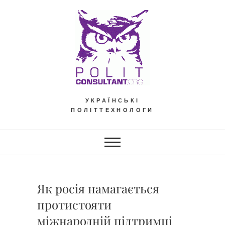
Skip
to
content
УКРАЇНСЬКІ
ПОЛІТТЕХНОЛОГИ
Як росія намагається
протистояти
міжнародній підтримці