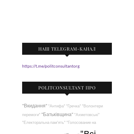
НАШ TELEGRAM-КАНАЛ
https://t.me/politconsultantorg
POLITCONSULTANT ПРО
"Вкидання"
"Антифа"
"Гречка"
"Волонтери
"Батьківщина"
перемоги"
"Ахметовські"
"Електоральна пам'ять"
"Голосование на
"Всі