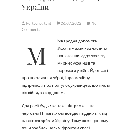
України
Politconsultant
26.07.2022
No
Comments
Міжнародна допомога
Україні – важлива частина
нашого шляху до захисту
мирних українців та
перемоги у війні. Йдеться і
про постачання зброї, і про медійну
підтримку, і про притулок українцям, що тікали
від війни, за кордоном.
Для росії будь-яка така підтримка – це
черговий Himars, який все далі відділяє їх від
планів загарбати Україну. Тому саме цю тему
вони зробили новим фронтом своєї