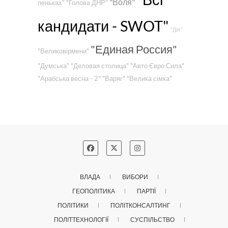
"Воля"
пеньках"
"Голова ДНР"
кандидати - SWOT"
"Дія"
"Единая Россия"
"Великовірмени"
"Думська"
"Деловая столица"
"Авто Євро Сила"
"Арабська весна - 2"
"Варяг"
"Велика сімка"
ВЛАДА
ВИБОРИ
ГЕОПОЛІТИКА
ПАРТІЇ
ПОЛІТИКИ
ПОЛІТКОНСАЛТИНГ
ПОЛІТТЕХНОЛОГІЇ
СУСПІЛЬСТВО