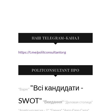
НАШ TELEGRAM-КАНАЛ
https://t.me/politconsultantorg
POLITCONSULTANT ПРО
"Всі кандидати -
"Варяг"
SWOT"
"Вкидання"
"Деловая столица"
"Арабська весна - 2"
"Гречка"
"Авто Євро Сила"