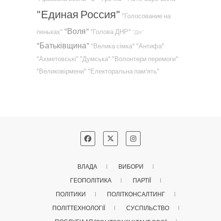
"Единая Россия"
"Голосование на
"Воля"
пеньках"
"Голова ДНР"
"Дія"
"Батьківщина"
"Велика сімка"
"Антифа"
"Ахметовські"
"Думська"
"Волонтери перемоги"
"Великовірмени"
"Електоральна пам'ять"
ВЛАДА
ВИБОРИ
ГЕОПОЛІТИКА
ПАРТІЇ
ПОЛІТИКИ
ПОЛІТКОНСАЛТИНГ
ПОЛІТТЕХНОЛОГІЇ
СУСПІЛЬСТВО