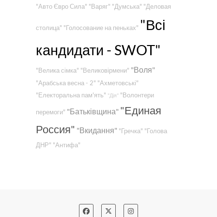
"Авто Євро Сила"
"Варяг"
"Думська"
"Деловая
"Всі
столица"
"Голосование на пеньках"
кандидати - SWOT"
"Воля"
"Велика сімка"
"Великовірмени"
"Арабська весна - 2"
"Ахметовські"
"Електоральна пам'ять"
"Волонтери
"Дія"
"Единая
"Батьківщина"
перемоги"
Россия"
"Вкидання"
"Гречка"
"Голова
ДНР"
"Антифа"