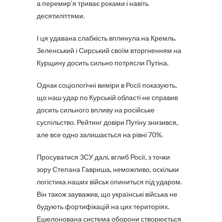
а перемир’я триває роками і навіть
десятиліттями.
І ця удавана слабкість вплинула на Кремль.
Зеленський і Сирський своїм вторгненням на
Курщину досить сильно потрясли Путіна.
Однак соціологічні виміри в Росії показують,
що наш удар по Курській області не справив
досить сильного впливу на російське
суспільство. Рейтинг довіри Путіну знизився,
але все одно залишається на рівні 70%.
Просуватися ЗСУ далі, вглиб Росії, з точки
зору Степана Гавриша, неможливо, оскільки
логістика наших військ опиниться під ударом.
Він також зауважив, що українські війська не
будують фортифікацій на цих територіях.
Ешелонована система оборони створюється