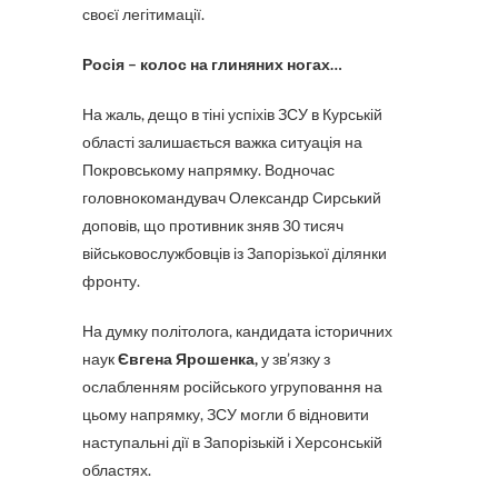
своєї легітимації.
Росія – колос на глиняних ногах…
На жаль, дещо в тіні успіхів ЗСУ в Курській
області залишається важка ситуація на
Покровському напрямку. Водночас
головнокомандувач Олександр Сирський
доповів, що противник зняв 30 тисяч
військовослужбовців із Запорізької ділянки
фронту.
На думку політолога, кандидата історичних
наук
Євгена Ярошенка,
у зв’язку з
ослабленням російського угруповання на
цьому напрямку, ЗСУ могли б відновити
наступальні дії в Запорізькій і Херсонській
областях.