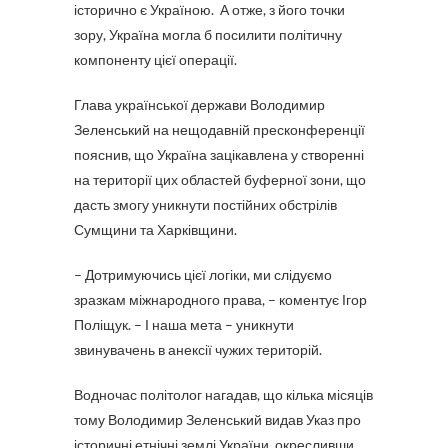
історично є Україною. А отже, з його точки
зору, Україна могла б посилити політичну
компоненту цієї операції.
Глава української держави Володимир
Зеленський на нещодавній пресконференції
пояснив, що Україна зацікавлена у створенні
на території цих областей буферної зони, що
дасть змогу уникнути постійних обстрілів
Сумщини та Харківщини.
– Дотримуючись цієї логіки, ми слідуємо
зразкам міжнародного права, – коментує Ігор
Поліщук. – І наша мета – уникнути
звинувачень в анексії чужих територій.
Водночас політолог нагадав, що кілька місяців
тому Володимир Зеленський видав Указ про
історичні етнічні землі України, окресливши