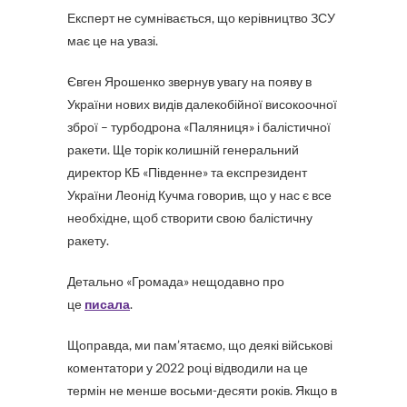
Експерт не сумнівається, що керівництво ЗСУ
має це на увазі.
Євген Ярошенко звернув увагу на появу в
України нових видів далекобійної високоочної
зброї – турбодрона «Паляниця» і балістичної
ракети. Ще торік колишній генеральний
директор КБ «Південне» та експрезидент
України Леонід Кучма говорив, що у нас є все
необхідне, щоб створити свою балістичну
ракету.
Детально «Громада» нещодавно про
це
писала
.
Щоправда, ми пам’ятаємо, що деякі військові
коментатори у 2022 році відводили на це
термін не менше восьми-десяти років. Якщо в