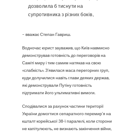
дозволила б тиснути на
супротивника з різних боків,
– вважає Степан Гавриш.
Водночас юрист зауважив, що Київ навмисно
демонстрував готовність до переговорів на
Саміті миру і тим самим натякав на свою
«слабкість». З’явилася маса перегорних груп,
куди долучилися навіть глави деяких держав,
які демонстрували Путіну готовність
підтримати його ультимативні вимоги.
Сподівалися за рахунок частини території
України домогтися сепаратного перемир’я на
кшталт корейської 38-ї паралелі, коли сторони
не капітулюють, не визнають закінчення війни,