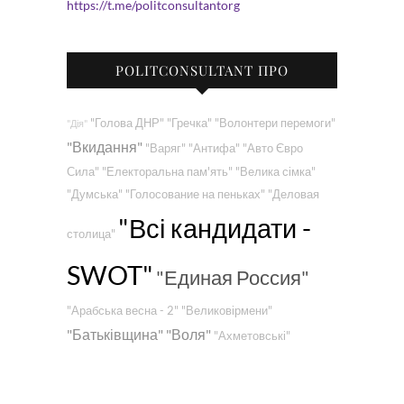
https://t.me/politconsultantorg
POLITCONSULTANT ПРО
"Голова ДНР"
"Гречка"
"Волонтери перемоги"
"Дія"
"Вкидання"
"Варяг"
"Антифа"
"Авто Євро
Сила"
"Електоральна пам'ять"
"Велика сімка"
"Думська"
"Голосование на пеньках"
"Деловая
"Всі кандидати -
столица"
SWOT"
"Единая Россия"
"Арабська весна - 2"
"Великовірмени"
"Батьківщина"
"Воля"
"Ахметовські"