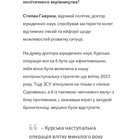
політичного керівництва?
Степан Гавриш
, відомий політик, доктор
юридичних наук, спробував застерегти колег
від певних ілюзій та ейфорії щодо
можливостей розвитку ситуції.
На думку доктора юридичних наук, Курська
операція могла б бути ще ефективнішою,
якби вона була включена в нашу
контрнаступальну стратегію ще влітку 2023
року. Тоді ЗСУ зіткнулися не тільки з «лінією
Суровікіна», а й із тактикою «вогневого валу» з
боку противника, і, зазнавши втрат у західній
бронетехніці, змушені були відступити.
– Курська наступальна
операція влітку минулого року