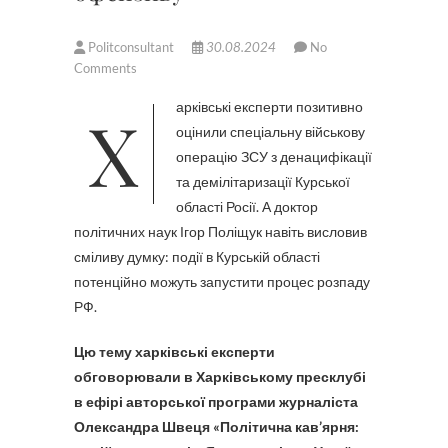
Politconsultant
30.08.2024
No
Comments
Харківські експерти позитивно
оцінили спеціальну військову
операцію ЗСУ з денацифікації
та демілітаризації Курської
області Росії. А доктор
політичних наук Ігор Поліщук навіть висловив
сміливу думку: події в Курській області
потенційно можуть запустити процес розпаду
РФ.
Цю тему харківські експерти
обговорювали в Харківському пресклубі
в ефірі авторської програми журналіста
Олександра Швеця «Політична кав’ярня: