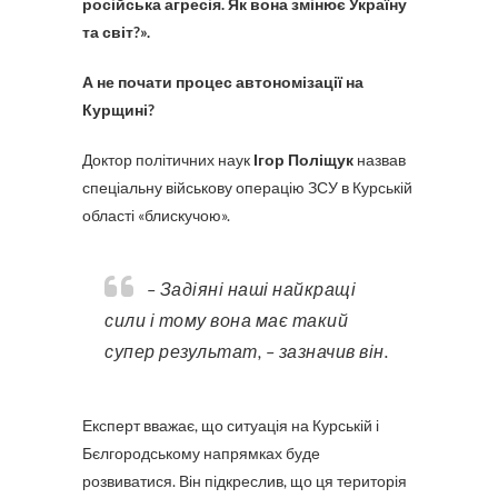
російська агресія. Як вона змінює Україну
та світ?».
А не почати процес автономізації на
Курщині?
Доктор політичних наук
Ігор Поліщук
назвав
спеціальну військову операцію ЗСУ в Курській
області «блискучою».
– Задіяні наші найкращі
сили і тому вона має такий
супер результат, – зазначив він.
Експерт вважає, що ситуація на Курській і
Бєлгородському напрямках буде
розвиватися. Він підкреслив, що ця територія