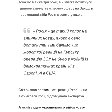
воюємо майже три роки, а й злегка похитнули
і дипломатичну, і експертну сферу на Заході в
переконанні, ніби Росія є всемогутньою.
– Росія – це такий колос на
глиняних ногах, якого є сенс
дотиснути, і ми бачимо, що
жорсткої реакції на Курську
операцію ЗСУ не було в жодній із
демократичних країн, ні в
Європі, ні в США.
Світ визнав легітимність реакції України на
акти агресії Росії, підсумувала експертка.
А який задум українського військово-