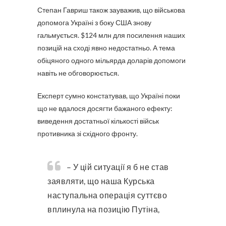
Степан Гавриш також зауважив, що військова
допомога Україні з боку США знову
гальмується. $124 млн для посилення наших
позицій на сході явно недостатньо. А тема
обіцяного одного мільярда доларів допомоги
навіть не обговорюється.
Експерт сумно констатував, що Україні поки
що не вдалося досягти бажаного ефекту:
виведення достатньої кількості військ
противника зі східного фронту.
– У цій ситуації я б не став
заявляти, що наша Курська
наступальна операція суттєво
вплинула на позицію Путіна,