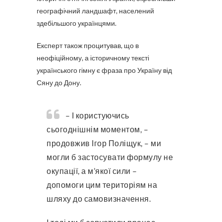
географічний ландшафт, населений
здебільшого українцями.
Експерт також процитував, що в
неофіційному, а історичному тексті
українського гімну є фраза про Україну від
Сяну до Дону.
– І користуючись
сьогоднішнім моментом, –
продовжив Ігор Поліщук, – ми
могли б застосувати формулу не
окупації, а м’якої сили –
допомоги цим територіям на
шляху до самовизначення.