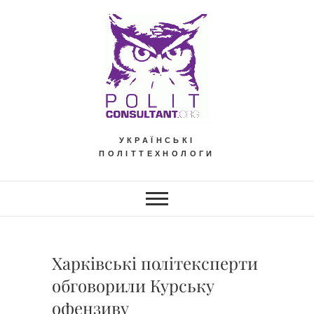
Skip
to
content
УКРАЇНСЬКІ
ПОЛІТТЕХНОЛОГИ
Харківські політексперти
обговорили Курську
офензиву