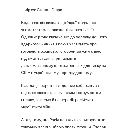
– міркує Степан Гавриш.
Водночас він визнав, що Україні вдалося
зламати загальновизнані «червоні лінії».
Однак чергове включення до порядку денного
ядерного чинника з боку РФ свідчить про
готовність російської сторони максимально
піднімати ставки, принаймні в
дипломатичному протистоянні, – для тиску на
США в українському порядку денному.
Ескалація перегонів ядерних озброєнь, за
оцінкою експерта, є суттєвим інструментом
впливу, зокрема й на перебіг російсько-
української війни.
А от у тому, що Росія наважиться використати
тактичну ядерну зброю проти України, Степан