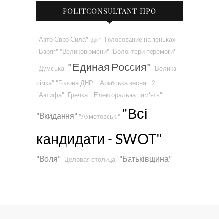
POLITCONSULTANT ПРО
"Авто Євро Сила"
"Голосование на пеньках"
"Дія"
"Варяг"
"Великовірмени"
"Волонтери перемоги"
"Единая Россия"
"Думська"
"Велика
сімка"
"Голова ДНР"
"Арабська весна - 2"
"Антифа"
"Гречка"
"Електоральна пам'ять"
"Всі
"Вкидання"
"Ахметовські"
кандидати - SWOT"
"Воля"
"Батьківщина"
"Деловая столица"