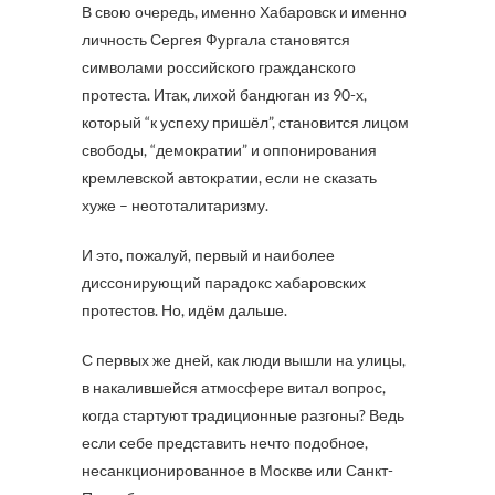
В свою очередь, именно Хабаровск и именно
личность Сергея Фургала становятся
символами российского гражданского
протеста. Итак, лихой бандюган из 90-х,
который “к успеху пришёл”, становится лицом
свободы, “демократии” и оппонирования
кремлевской автократии, если не сказать
хуже – неототалитаризму.
И это, пожалуй, первый и наиболее
диссонирующий парадокс хабаровских
протестов. Но, идём дальше.
С первых же дней, как люди вышли на улицы,
в накалившейся атмосфере витал вопрос,
когда стартуют традиционные разгоны? Ведь
если себе представить нечто подобное,
несанкционированное в Москве или Санкт-