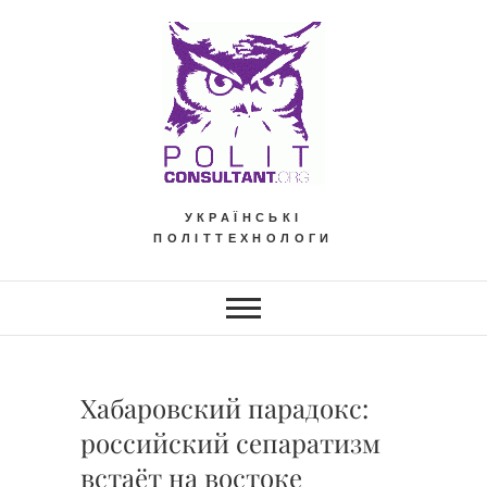
Skip
to
content
УКРАЇНСЬКІ
ПОЛІТТЕХНОЛОГИ
Хабаровский парадокс:
российский сепаратизм
встаёт на востоке