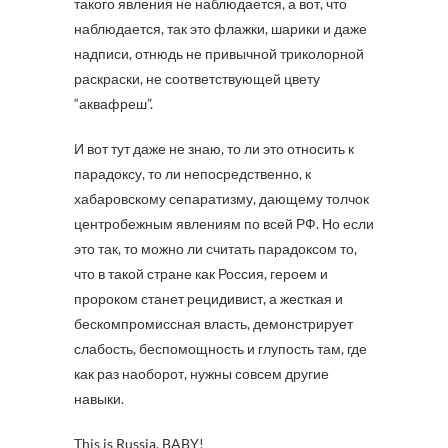
такого явления не наблюдается, а вот, что
наблюдается, так это флажки, шарики и даже
надписи, отнюдь не привычной триколорной
раскраски, не соответствующей цвету
“аквафреш”.
И вот тут даже не знаю, то ли это относить к
парадоксу, то ли непосредственно, к
хабаровскому сепаратизму, дающему толчок
центробежным явлениям по всей РФ. Но если
это так, то можно ли считать парадоксом то,
что в такой стране как Россия, героем и
пророком станет рецидивист, а жесткая и
бескомпромиссная власть, демонстрирует
слабость, беспомощность и глупость там, где
как раз наоборот, нужны совсем другие
навыки.
This is Russia, BABY!