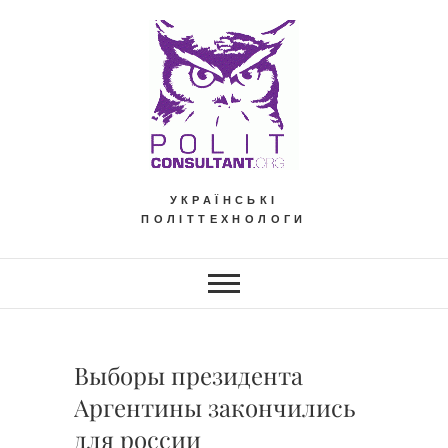
Skip
to
content
УКРАЇНСЬКІ
ПОЛІТТЕХНОЛОГИ
Выборы президента
Аргентины закончились
для россии