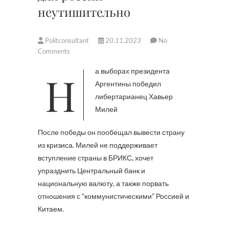
неутишительно
Politconsultant
20.11.2023
No
Comments
На выборах президента
Аргентины победил
либертарианец Хавьер
Милей
После победы он пообещал вывести страну
из кризиса. Милей не поддерживает
вступление страны в БРИКС, хочет
упразднить Центральный банк и
национальную валюту, а также порвать
отношения с “коммунистическими” Россией и
Китаем.