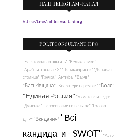
НАШ TELEGRAM-КАНАЛ
https://t.me/politconsultantorg
POLITCONSULTANT ПРО
"Електоральна пам'ять"
"Велика сімка"
"Арабська весна - 2"
"Великовірмени"
"Деловая
столица"
"Гречка"
"Антифа"
"Варяг"
"Батьківщина"
"Воля"
"Волонтери перемоги"
"Единая Россия"
"Ахметовські"
"Дія"
"Думська"
"Голосование на пеньках"
"Голова
"Всі
"Вкидання"
ДНР"
кандидати - SWOT"
"Авто