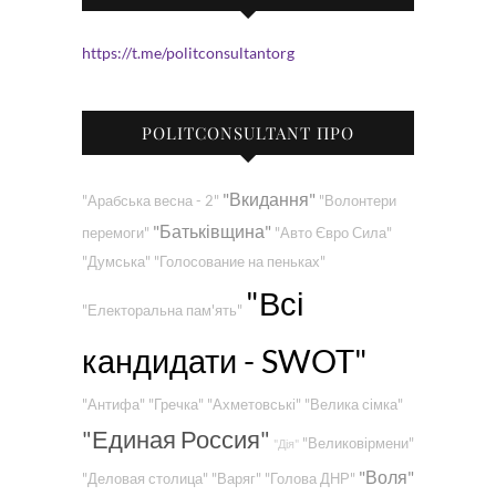
https://t.me/politconsultantorg
POLITCONSULTANT ПРО
"Вкидання"
"Арабська весна - 2"
"Волонтери
"Батьківщина"
перемоги"
"Авто Євро Сила"
"Думська"
"Голосование на пеньках"
"Всі
"Електоральна пам'ять"
кандидати - SWOT"
"Антифа"
"Гречка"
"Ахметовські"
"Велика сімка"
"Единая Россия"
"Великовірмени"
"Дія"
"Воля"
"Деловая столица"
"Варяг"
"Голова ДНР"