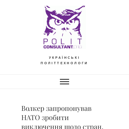
Skip
to
content
УКРАЇНСЬКІ
ПОЛІТТЕХНОЛОГИ
Волкер запропонував
НАТО зробити
виключення щодо стран,