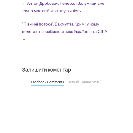
←
Антон Дробович: Генерал Залужний вже
точно має свій квиток у вічність
“Північні потоки”, Бахмут та Крим: у чому
полягають розбіжності між Україною та США
→
Залишити коментар
Facebook Comments
Default Comments (0)