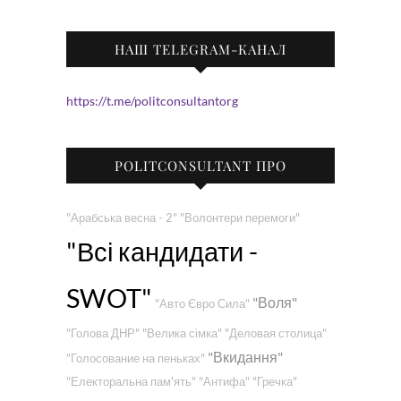
НАШ TELEGRAM-КАНАЛ
https://t.me/politconsultantorg
POLITCONSULTANT ПРО
"Арабська весна - 2"
"Волонтери перемоги"
"Всі кандидати -
SWOT"
"Воля"
"Авто Євро Сила"
"Голова ДНР"
"Велика сімка"
"Деловая столица"
"Вкидання"
"Голосование на пеньках"
"Електоральна пам'ять"
"Антифа"
"Гречка"