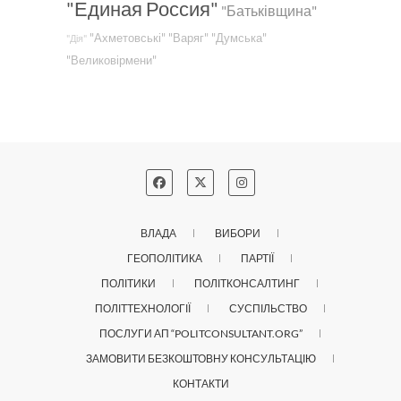
"Единая Россия"
"Батьківщина"
"Ахметовські"
"Варяг"
"Думська"
"Дія"
"Великовірмени"
ВЛАДА
ВИБОРИ
ГЕОПОЛІТИКА
ПАРТІЇ
ПОЛІТИКИ
ПОЛІТКОНСАЛТИНГ
ПОЛІТТЕХНОЛОГІЇ
СУСПІЛЬСТВО
ПОСЛУГИ АП “POLITCONSULTANT.ORG”
ЗАМОВИТИ БЕЗКОШТОВНУ КОНСУЛЬТАЦІЮ
КОНТАКТИ