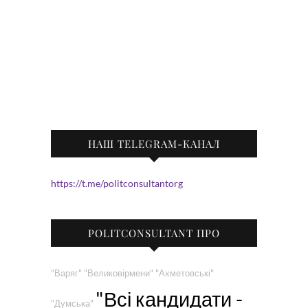
НАШ TELEGRAM-КАНАЛ
https://t.me/politconsultantorg
POLITCONSULTANT ПРО
"Варяг"
"Великовірмени"
"Ахметовські"
"Всі кандидати -
"Думська"