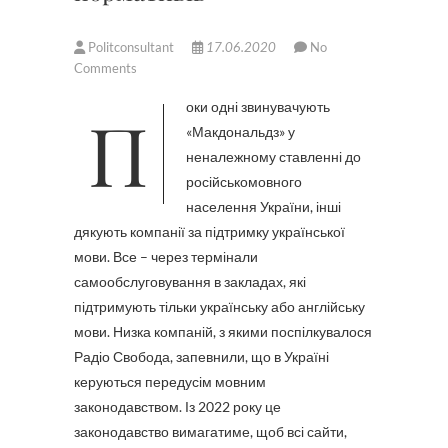
Politconsultant
17.06.2020
No
Comments
Поки одні звинувачують
«Макдональдз» у
неналежному ставленні до
російськомовного
населення України, інші
дякують компанії за підтримку української
мови. Все – через термінали
самообслуговування в закладах, які
підтримують тільки українську або англійську
мови. Низка компаній, з якими поспілкувалося
Радіо Свобода, запевнили, що в Україні
керуються передусім мовним
законодавством. Із 2022 року це
законодавство вимагатиме, щоб всі сайти,