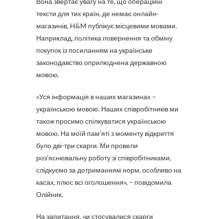
Вона звертає увагу на те, що операційні
тексти для тих країн, де немає онлайн-
магазинів, H&M публікує місцевими мовами.
Наприклад, політика повернення та обміну
покупок із посиланням на українське
законодавство оприлюднена державною
мовою.
«Уся інформація в наших магазинах –
українською мовою. Наших співробітників ми
також просимо спілкуватися українською
мовою. На моїй пам’яті з моменту відкриття
було дві-три скарги. Ми провели
роз’яснювальну роботу зі співробітниками,
слідкуємо за дотриманням норм, особливо на
касах, плюс всі оголошення», – повідомила
Олійник.
На запитання, чи стосувалися скарги