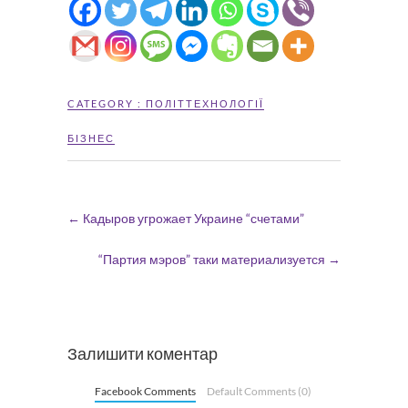
CATEGORY :
ПОЛІТТЕХНОЛОГІЇ
БІЗНЕС
←
Кадыров угрожает Украине “счетами”
“Партия мэров” таки материализуется
→
Залишити коментар
Facebook Comments
Default Comments (0)