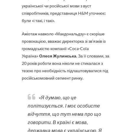
української чи російської мови з вуст
співробітників, представниця H&M уточнює:
були «і такі, і такі».
Ажіотаж навколо «Макдональдзу» є скоріше
провокацією, вважає директорка зі зв’язків із
громадськістю компанії «Coca-Cola
Україна»
Олеся Жулинська
. За її словами, за
20 років роботи вона ніколи не стикалася з
тезою про необхідність підлаштовуватися під
російськомовний сегмент ринку.
«Я думаю, що це
політизується. І моє особисте
відчуття, що тут нема про що
говорити. В країні є мова,
державна мова є українською. Я