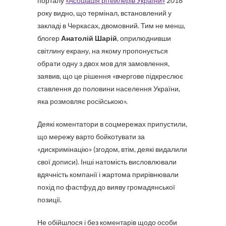
порталу
«Асоціація рітейлерів України»
2018
року видно, що термінал, встановлений у
закладі в Черкасах, двомовний. Тим не менш,
блогер
Анатолій Шарій
, оприлюднивши
світлину екрану, на якому пропонується
обрати одну з двох мов для замовлення,
заявив, що це рішення «вчергове підкреслює
ставлення до половини населення України,
яка розмовляє російською».
Деякі коментатори в соцмережах припустили,
що мережу варто бойкотувати за
«дискримінацію» (згодом, втім, деякі видалили
свої дописи). Інші натомість висловлювали
вдячність компанії і жартома прирівнювали
похід по фастфуд до вияву громадянської
позиції.
Не обійшлося і без коментарів щодо особи