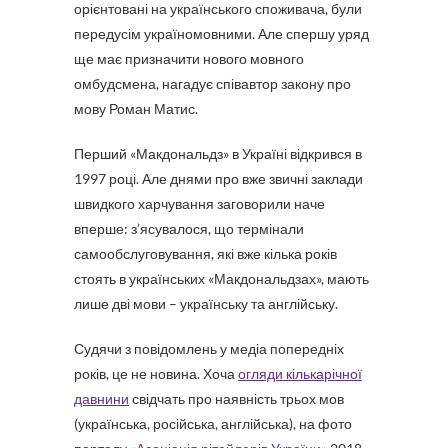
орієнтовані на українського споживача, були
передусім україномовними. Але спершу уряд
ще має призначити нового мовного
омбудсмена, нагадує співавтор закону про
мову Роман Матис.
Перший «Макдональдз» в Україні відкрився в
1997 році. Але днями про вже звичні заклади
швидкого харчування заговорили наче
вперше: з’ясувалося, що термінали
самообслуговування, які вже кілька років
стоять в українських «Макдональдзах», мають
лише дві мови – українську та англійську.
Судячи з повідомлень у медіа попередніх
років, це не новина. Хоча
огляди кількарічної
давнини
свідчать про наявність трьох мов
(українська, російська, англійська), на фото