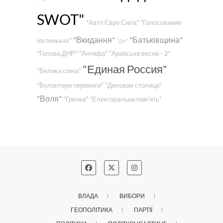
SWOT"
"Авто Євро Сила"
"Голосование
"Вкидання"
"Батьківщина"
на пеньках"
"Дія"
"Голова ДНР"
"Антифа"
"Арабська весна - 2"
"Единая Россия"
"Велика сімка"
"Волонтери перемоги"
"Деловая столица"
"Воля"
"Гречка"
"Електоральна пам'ять"
ВЛАДА
ВИБОРИ
ГЕОПОЛІТИКА
ПАРТІЇ