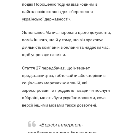
подію Порошенко тоді назвав «одним із
найголовніших актів для збереження
української державності».
Як пояснює Матис, перевага цього документа,
поміж іншого, ще й у тому, що він враховує
діяльність компаній в онлайні та надає їм час,
щоб упровадити зміни.
Стаття 27 передбачає, що інтернет-
представництва, тобто сайти або сторінки в
соціальних мережах компаній, які
зареєстровані та продають товари чи послуги
в Україні, мають бути україномовними, хоча
версії іншими мовами також дозволені.
«Версія інтернет-
представництва державною