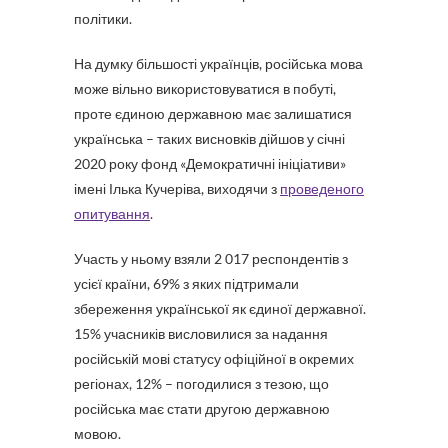
політики.
На думку більшості українців, російська мова
може вільно використовуватися в побуті,
проте єдиною державною має залишатися
українська – таких висновків дійшов у січні
2020 року фонд «Демократичні ініціативи»
імені Ілька Кучеріва, виходячи з
проведеного
опитування
.
Участь у ньому взяли 2 017 респондентів з
усієї країни, 69% з яких підтримали
збереження української як єдиної державної.
15% учасників висловилися за надання
російській мові статусу офіційної в окремих
регіонах, 12% – погодилися з тезою, що
російська має стати другою державною
мовою.