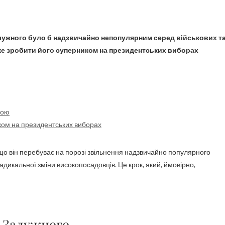
оже зробити його суперником на президентських виборах
ною
ком на президентських виборах
що він перебуває на порозі звільнення надзвичайно популярного
икальної зміни високопосадовців. Це крок, який, ймовірно,
я Залужного