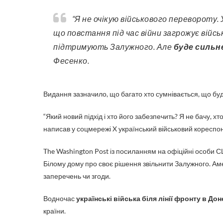
“Я не очікую військового перевороту. Українські військові досить дисципліновані і розуміють,
що повстання під час війни загрожує війсь
підтримують Залужного. Але
буде сильне
Фесенко.
Видання зазначило, що багато хто сумнівається, що бу
“Який новий підхід і хто його забезпечить? Я не бачу, хт
написав у соцмережі X український військовий коресп
The Washington Post із посиланням на офіційні особи 
Білому дому про своє рішення звільнити Залужного. Ам
заперечень чи згоди.
Водночас
українські війська біля лінії фронту в Д
країни.