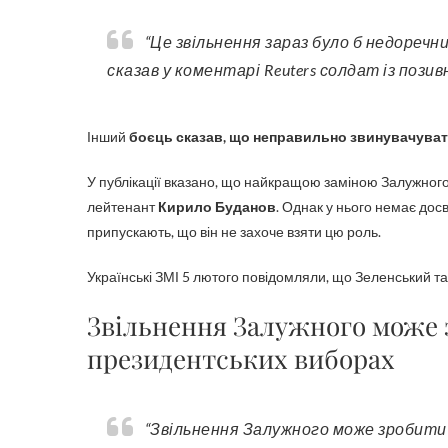
“Це звільнення зараз було б недоречним, оскільки на полі бою ви не змінюєте командирів”, –
сказав у коментарі Reuters солдат із позив
Інший
боєць сказав, що неправильно звинувачувати
У публікації вказано, що найкращою заміною Залужног
лейтенант
Кирило Буданов
. Однак у нього немає дос
припускають, що він не захоче взяти цю роль.
Українські ЗМІ 5 лютого повідомляли, що Зеленський т
Звільнення Залужного може 
президентських виборах
“Звільнення Залужного може зробити його суперником на президентських виборах. Хоча