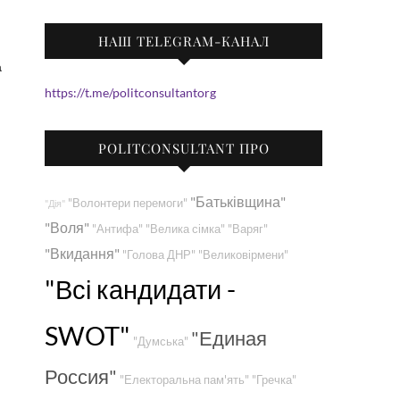
НАШ TELEGRAM-КАНАЛ
https://t.me/politconsultantorg
POLITCONSULTANT ПРО
"Батьківщина"
"Волонтери перемоги"
"Дія"
"Воля"
"Антифа"
"Велика сімка"
"Варяг"
"Вкидання"
"Голова ДНР"
"Великовірмени"
"Всі кандидати -
SWOT"
"Единая
"Думська"
Россия"
"Електоральна пам'ять"
"Гречка"