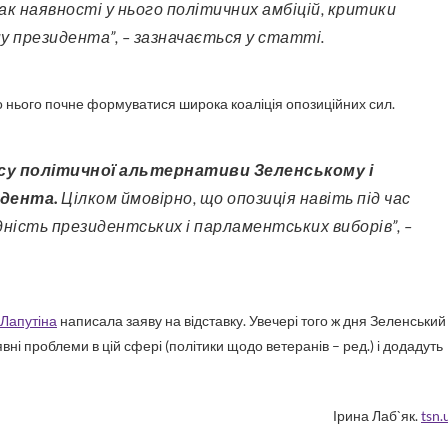
к наявності у нього політичних амбіцій, критики
у президента”, – зазначається у статті.
о нього почне формуватися широка коаліція опозиційних сил.
дента.
Цілком ймовірно, що опозиція навіть під час
дність президентських і парламентських виборів”, –
 Лапутіна
написала заяву на відставку. Увечері того ж дня Зеленський
ні проблеми в цій сфері (політики щодо ветеранів – ред.) і додадуть
Ірина Лаб`як.
tsn.