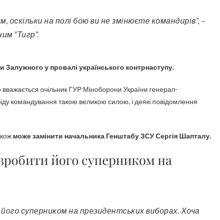
ним “Тигр”.
 Залужного у провалі українського контрнаступу.
о вважається очільник ГУР Міноборони України генерал-
віду командування такою великою силою, і деякі повідомлення
акож
може замінити начальника Генштабу ЗСУ Сергія Шапталу.
зробити його суперником на