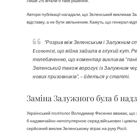
Лише 2% вітали б таке рішення.
Автори публікації нагадали, що Зеленський викликав З
відставку, а не бути звільненим. Кажуть, що генерал відп
“Розрив між Зеленським і Залужним став відкритим у листопаді, коли генерал сказав The
Economist, що війна зайшла в глухий кут.
телебаченню, що коментар викликав “панік
Зеленський також ворогує із Залужним чер
нових призовників”, – йдеться у статті.
Заміна Залужного була б на
Український політолог Володимир Фесенко вважає, що 
б надзвичайно непопулярною серед військових і цивільн
серйозний виклик Зеленському зіграє на руку Росії.