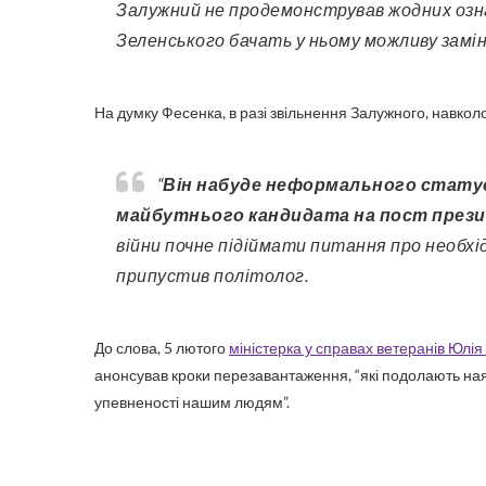
Залужний не продемонстрував жодних озна
Зеленського бачать у ньому можливу замін
На думку Фесенка, в разі звільнення Залужного, навкол
“
Він набуде неформального статусу політичної альтернативи Зеленському і
майбутнього кандидата на пост прези
війни почне підіймати питання про необхі
припустив політолог.
До слова, 5 лютого
міністерка у справах ветеранів Юлія
анонсував кроки перезавантаження, “які подолають наяв
упевненості нашим людям”.