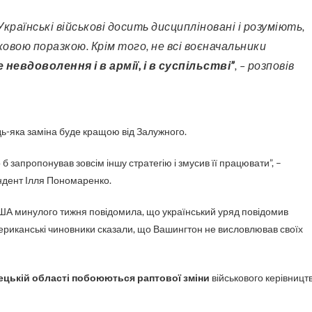
ковою поразкою. Крім того, не всі воєначальники
 невдоволення і в армії, і в суспільстві”
, – розповів
дь-яка заміна буде кращою від Залужного.
о б запропонував зовсім іншу стратегію і змусив її працювати”, –
ондент Ілля Пономаренко.
США минулого тижня повідомила, що український уряд повідомив
ериканські чиновники сказали, що Вашингтон не висловлював своїх
онецькій області побоюються раптової зміни
військового керівницт