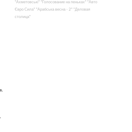
"Ахметовські"
"Голосование на пеньках"
"Авто
Євро Сила"
"Арабська весна - 2"
"Деловая
столица"
в,
у