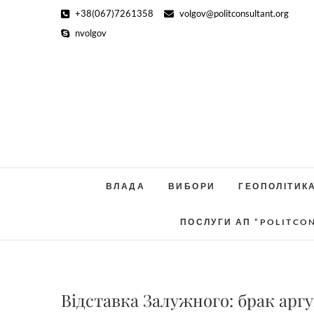
Skip
+38(067)7261358
volgov@politconsultant.org
to
nvolgov
content
ВЛАДА
ВИБОРИ
ГЕОПОЛІТИК
ПОСЛУГИ АП “POLITCO
Відставка Залужного: брак арг