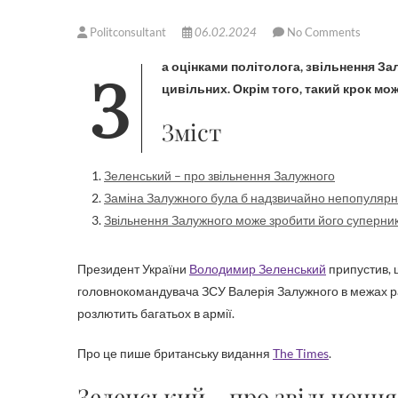
Politconsultant
06.02.2024
No Comments
За оцінками політолога, звільнення Залужного було б надзвичайно непопулярним серед військових та
цивільних. Окрім того, такий крок м
Зміст
Зеленський – про звільнення Залужного
Заміна Залужного була б надзвичайно непопуляр
Звільнення Залужного може зробити його суперни
Президент України
Володимир Зеленський
припустив, 
головнокомандувача ЗСУ Валерія Залужного в межах рад
розлютить багатьох в армії.
Про це пише британську видання
The Times
.
Зеленський – про звільненн