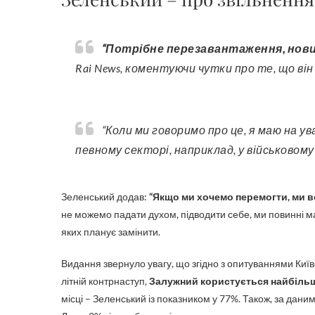
“Потрібне перезавантаження, нови
Rai News, коментуючи чутки про те, що ві
“Коли ми говоримо про це, я маю на увазі заміну цілої низки вищих урядовців, а не лише в
певному секторі, наприклад, у військовому”
Зеленський додав:
“Якщо ми хочемо перемогти, ми вс
не можемо падати духом, підводити себе, ми повинні ма
яких планує замінити.
Видання звернуло увагу, що згідно з опитуваннями Київ
літній контрнаступ,
Залужний користується найбільш
місці – Зеленський із показником у 77%. Також, за дан