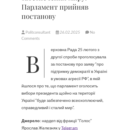
Парламент прийняв
постанову
Politconsultant
26.02.2025
No
Comments
Верховна Рада 25 лютого з
другої спроби проголосувала
за постанову про заяву “про
підтримку демократії в Україні
в умовах агресії РФ”, в якій
йшлося про те, що парламент оголосить
вибори президента щойно на території
Україні “буде забезпечено всеохоплюючий,
справедливий і сталий мир”.
Джерело
: нардеп від фракції “Голос”
Ярослав Железняк у
Telegram