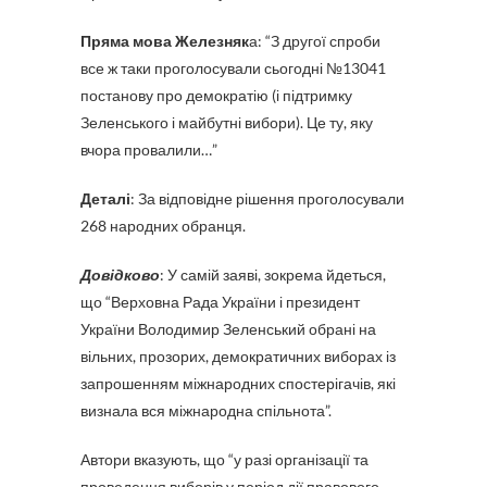
Пряма мова Железняк
а: “З другої спроби
все ж таки проголосували сьогодні №13041
постанову про демократію (і підтримку
Зеленського і майбутні вибори). Це ту, яку
вчора провалили…”
Деталі
: За відповідне рішення проголосували
268 народних обранця.
Довідково
: У самій заяві, зокрема йдеться,
що “Верховна Рада України і президент
України Володимир Зеленський обрані на
вільних, прозорих, демократичних виборах із
запрошенням міжнародних спостерігачів, які
визнала вся міжнародна спільнота”.
Автори вказують, що “у разі організації та
проведення виборів у період дії правового