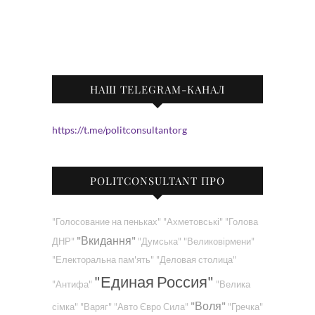
НАШ TELEGRAM-КАНАЛ
https://t.me/politconsultantorg
POLITCONSULTANT ПРО
"Голосование на пеньках"
"Ахметовські"
"Голова
"Вкидання"
ДНР"
"Думська"
"Великовірмени"
"Електоральна пам'ять"
"Деловая столица"
"Единая Россия"
"Антифа"
"Велика
"Воля"
сімка"
"Варяг"
"Авто Євро Сила"
"Гречка"