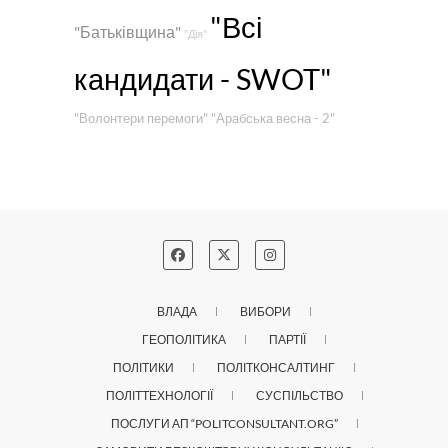
"Всі
"Батьківщина"
"Дія"
кандидати - SWOT"
"Волонтери перемоги"
"Арабська весна - 2"
ВЛАДА
ВИБОРИ
ГЕОПОЛІТИКА
ПАРТІЇ
ПОЛІТИКИ
ПОЛІТКОНСАЛТИНГ
ПОЛІТТЕХНОЛОГІЇ
СУСПІЛЬСТВО
ПОСЛУГИ АП “POLITCONSULTANT.ORG”