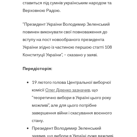
ставиться під сумнів українським народом та
Верховною Радою.
“Президент України Володимир Зеленський
повинен виконувати свої повноваження до
вступу на пост новообраного президента
України згідно із частиною першою статті 108
Конституції України”, – сказано у заяві.
Передісторія:
19 лютого голова Центральної виборчої
комісії
Олег Діденко зазначив
, що
“теоретично вибори в Україні цього року
можливі”, але для цього потрібне
завершення війни і скасування воєнного
стану.
Президент Володимир Зеленський
заявив, що вибори в Україні дуже важливі,