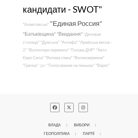
кандидати - SWOT"
"Единая Россия"
"Ахметовські"
"Батьківщина"
"Вкидання"
"Деловая
столица"
"Думська"
"Антифа"
"Арабська весна -
2"
"Волонтери перемоги"
"Голова ДНР"
"Авто
Євро Сила"
"Велика сімка"
"Великовірмени"
"Гречка"
"Голосование на пеньках"
"Варяг"
"Дія"
ВЛАДА
ВИБОРИ
ГЕОПОЛІТИКА
ПАРТІЇ