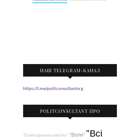
НАШ TELEGRAM-КАНАЛ
https://t.me/politconsultantorg
POLITCONSULTANT ПРО
"Всі
"Воля"
"Електоральна пам'ять"