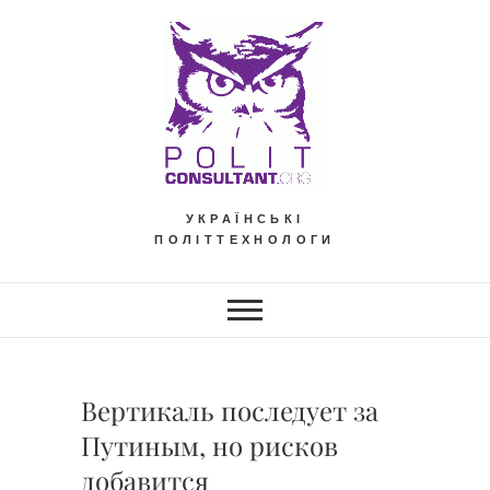
Skip
to
content
УКРАЇНСЬКІ
ПОЛІТТЕХНОЛОГИ
Вертикаль последует за
Путиным, но рисков
добавится