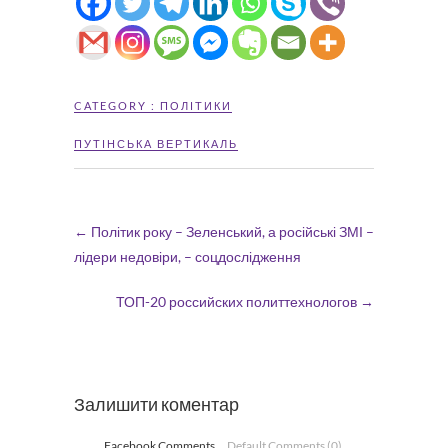
CATEGORY :
ПОЛІТИКИ
ПУТІНСЬКА ВЕРТИКАЛЬ
←
Політик року – Зеленський, а російські ЗМІ –
лідери недовіри, – соцдослідження
ТОП-20 российских политтехнологов
→
Залишити коментар
Facebook Comments
Default Comments (0)