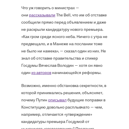
Что уж говорить о министрах —
они
рассказывали
The Bell, что им об отставке
сообщили прямо перед объявлением и даже
не раскрыли кандидатуру нового премьера.
«Как гром среди ясного неба. Ничего с утра не
предвещало, и в Манеже на послании тоже
не было ни намека», — сказал один из них. Не
знал об отставке правительства и спикер
Госдумы Вячеслав Володин — хотя он явно
один
из авторов
начинающейся реформы.
Возможно, именно обстановка секретности, в
которой принимались решения, объясняет,
почему Путин
описывал
будущие поправки в
Конституцию довольно расплывчато — чем,
например, отличается «утверждение»
кандидатуры премьера Госдумой от
нынешнего «согласования»? Послание