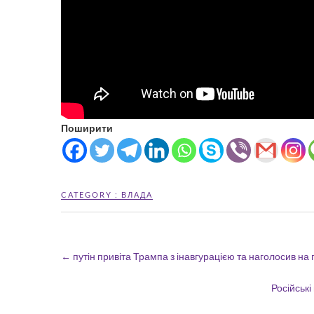
Поширити
CATEGORY :
ВЛАДА
←
путін привіта Трампа з інавгурацією та наголосив на 
Російськ