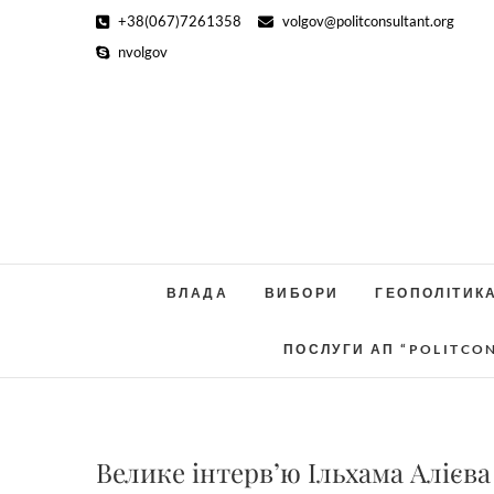
Skip
+38(067)7261358
volgov@politconsultant.org
to
nvolgov
content
ВЛАДА
ВИБОРИ
ГЕОПОЛІТИК
ПОСЛУГИ АП “POLITCO
Велике інтерв’ю Ільхама Алієв