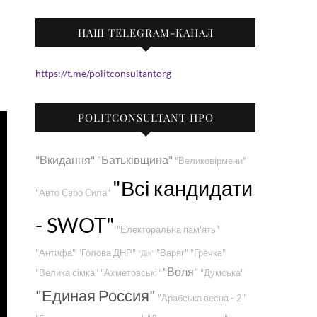
НАШ TELEGRAM-КАНАЛ
https://t.me/politconsultantorg
POLITCONSULTANT ПРО
"Вкидання"
"Батьківщина"
"Великовірмени"
"Всі кандидати
"Авто Євро Сила"
- SWOT"
"Електоральна пам'ять"
"Антифа"
"Голова ДНР"
"Варяг"
"Гречка"
"Дія"
"Воля"
"Велика сімка"
"Ахметовські"
"Думська"
"Единая Россия"
"Арабська весна - 2"