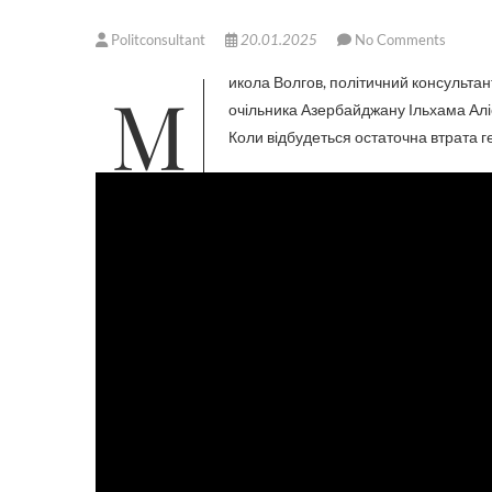
Politconsultant
20.01.2025
No Comments
Микола Волгов, політичний консультант, у розмові з ведучим Павлом Ковальчуком розібрав велике інтервʼю
очільника Азербайджану Ільхама Алі
Коли відбудеться остаточна втрата 