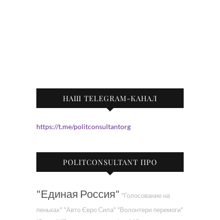
НАШ TELEGRAM-КАНАЛ
https://t.me/politconsultantorg
POLITCONSULTANT ПРО
"Единая Россия"
"Голосование на
пеньках"
"Авто Євро Сила"
"Волонтери перемоги"