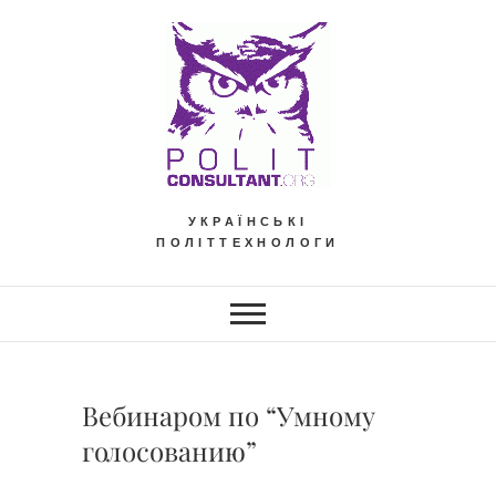
Skip
to
content
УКРАЇНСЬКІ
ПОЛІТТЕХНОЛОГИ
Вебинаром по “Умному
голосованию”