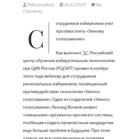
Politconsultant
26.12.2019
No
Comments
Сотрудников избиркомов учат
противостоять «Умному
голосованию».
Как выяснил
“Ъ”
, Российский
центр обучения избирательным технологиям
при ЦИК России (РЦОИТ) провел в ноябре
этого года вебинар для сотрудников
региональных избиркомов, посвященный
противодействию технологии «Умного
голосования». Один из создателей «Умного
голосования» Леонид Волков назвал
«смешными» аргументы против его системы,
пообещав создать провластным кандидатам
еще больше проблем в будущем. При этом
отнюдь не все оппозиционные политики,