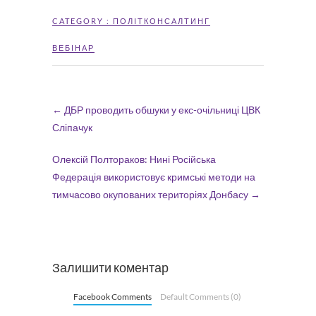
CATEGORY :
ПОЛІТКОНСАЛТИНГ
ВЕБІНАР
←
ДБР проводить обшуки у екс-очільниці ЦВК
Сліпачук
Олексій Полтораков: Нині Російська
Федерація використовує кримські методи на
тимчасово окупованих територіях Донбасу
→
Залишити коментар
Facebook Comments
Default Comments (0)