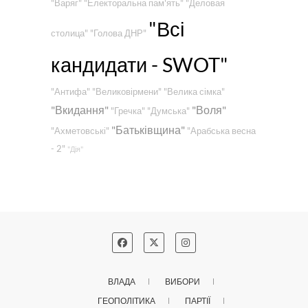
"Варяг"
"Електоральна пам'ять"
"Деловая
"Всі
столица"
"Голова ДНР"
кандидати - SWOT"
"Антифа"
"Великовірмени"
"Велика сімка"
"Вкидання"
"Воля"
"Гречка"
"Думська"
"Батьківщина"
"Ахметовські"
"Арабська весна
- 2"
"Дія"
ВЛАДА
ВИБОРИ
ГЕОПОЛІТИКА
ПАРТІЇ