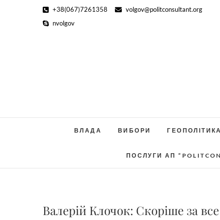
Skip
+38(067)7261358
volgov@politconsultant.org
to
nvolgov
content
ВЛАДА
ВИБОРИ
ГЕОПОЛІТИК
ПОСЛУГИ АП “POLITCO
Валерій Клочок: Скоріше за все