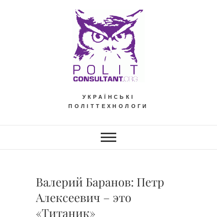
Skip
to
content
УКРАЇНСЬКІ
ПОЛІТТЕХНОЛОГИ
Валерий Баранов: Петр
Алексеевич – это
«Титаник»