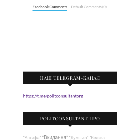
Facebook Comments
Default Comments (0)
НАШ TELEGRAM-КАНАЛ
https://t.me/politconsultantorg
POLITCONSULTANT ПРО
"Вкидання"
"Антифа"
"Думська"
"Велика