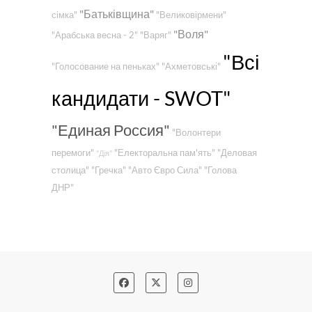
"Батьківщина"
сімка"
"Великовірмени"
"Воля"
"Арабська весна - 2"
"Варяг"
"Всі
"Голосование на пеньках"
"Ахметовські"
кандидати - SWOT"
"Единая Россия"
"Волонтери
перемоги"
"Електоральна пам'ять"
"Деловая
"Дія"
столица"
"Гречка"
"Авто Євро Сила"
"Голова
ДНР"