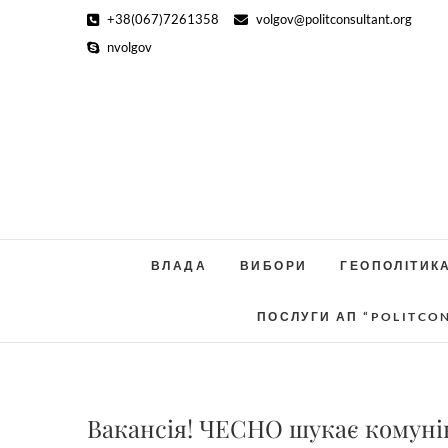
Skip
+38(067)7261358
volgov@politconsultant.org
to
nvolgov
content
ВЛАДА
ВИБОРИ
ГЕОПОЛІТИК
ПОСЛУГИ АП “POLITCO
Вакансія! ЧЕСНО шукає комуні