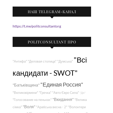
НАШ TELEGRAM-КАНАЛ
https://t.me/politconsultantorg
POLITCONSULTANT ПРО
"Всі
"Антифа"
"Деловая столица"
"Думська"
кандидати - SWOT"
"Единая Россия"
"Батьківщина"
"Великовірмени"
"Гречка"
"Авто Євро Сила"
"Дія"
"Вкидання"
"Голосование на пеньках"
"Велика
"Воля"
сімка"
"Арабська весна - 2"
"Волонтери