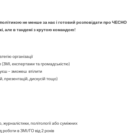
і, але в тандемі з крутою командою!
тегію організації
(ЗМІ, експертами та громадськістю)
нуєш – зможеш втілити
, презентацій, дискусій тощо)
ю, журналістики, політології або суміжних
д роботи в ЗМІ/ГО від 2 років