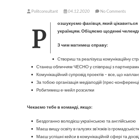
Politconsultant
04.12.2020
No Comments
Розшукуємо фахівця, який цікавиться політикою не менше за нас і готовий розповідати про ЧЕСНО
українцям. Обіцяємо щоденні челендж
З чим матимеш справу:
Створиш та реалізуєш комунікаційну стра
Станеш обличчям ЧЕСНО у співпраці з партнерами 
Комунікаційний супровід проектів – все, що напла
За тобою організація медіаподій (прес-конференцій
Робитимеш е-мейл розсилки
Чекаємо тебе в команді, якщо:
Бездоганно володієш українською та англійською
Маєш вищу освіту в галузях зв’язків із громадськіст
Маєш успішні кейси в комунікаційній сфері та досві