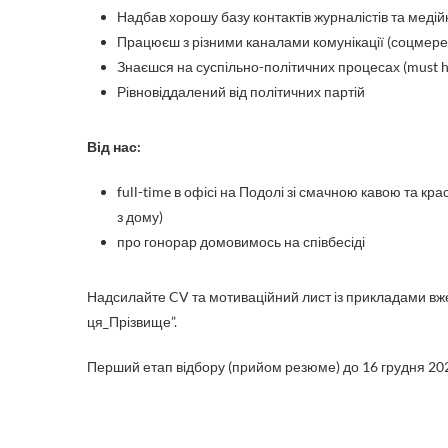
Надбав хорошу базу контактів журналістів та медій
Працюєш з різними каналами комунікації (соцмереж
Знаєшся на суспільно-політичних процесах (must h
Рівновіддалений від політичних партій
Від нас:
full-time в офісі на Подолі зі смачною кавою та к
з дому)
про гонорар домовимось на співбесіді
Надсилайте CV та мотиваційний лист із прикладами вже
ця_Прізвище”.
Перший етап відбору (прийом резюме) до 16 грудня 202