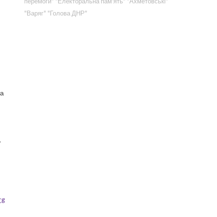
перемоги"
"Електоральна пам'ять"
"Ахметовські"
"Варяг"
"Голова ДНР"
та
/
rg