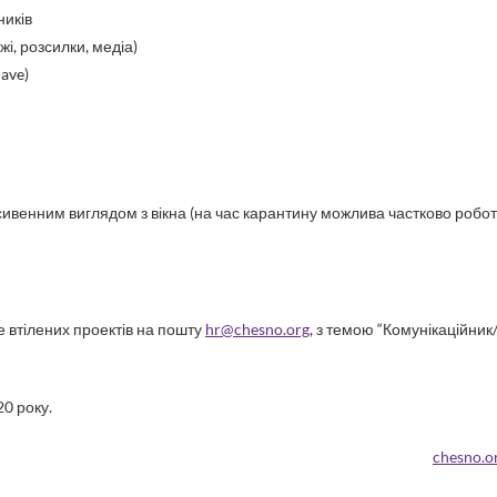
ників
і, розсилки, медіа)
ave)
расивенним виглядом з вікна (на час карантину можлива частково робо
 втілених проектів на пошту
hr@chesno.org
, з темою “Комунікаційник
0 року.
chesno.o