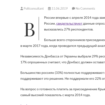
Politconsultant
11.06.2019
No Comments
В России впервые с апреля 2014 года заметно выросло число тех, кто поддерживает присоединение Донбасса к
России,
свидетельствуют
данные опроса
высказались 27% респондентов.
Больше всего сторонников присоединен
в марте 2017 года, когда проводился предыдущий анал
Независимость Донбасса от Украины выбрали 29% респ
17% опрошенных считают, что Донбасс должен остават
Большинство россиян (33%) полностью поддерживают в
поддерживают это решение. Не поддержали его 22% о
На вопрос о готовность платить за присоединение Кры
самый высокий показатель с марта 2014 года.