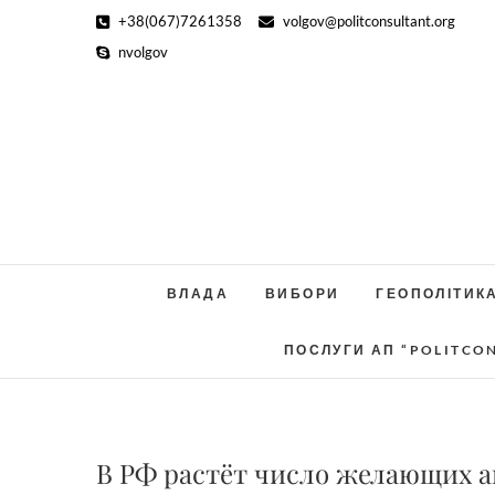
Skip
+38(067)7261358
volgov@politconsultant.org
to
nvolgov
content
ВЛАДА
ВИБОРИ
ГЕОПОЛІТИК
ПОСЛУГИ АП “POLITCO
В РФ растёт число желающих 