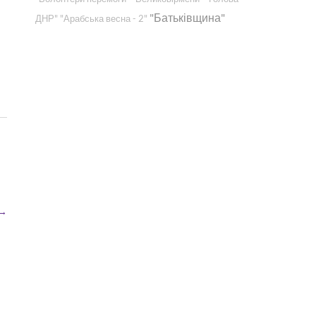
"Батьківщина"
ДНР"
"Арабська весна - 2"
→