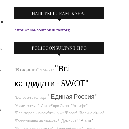
НАШ TELEGRAM-КАНАЛ
https://t.me/politconsultantorg
POLITCONSULTANT ПРО
 и
"Всі
.
"Вкидання"
"Гречка"
кандидати - SWOT"
"Единая Россия"
"Деловая столица"
"Ахметовські"
"Авто Євро Сила"
"Антифа"
о
"Електоральна пам'ять"
"Варяг"
"Велика сімка"
"Дія"
"Воля"
"Голосование на пеньках"
"Думська"
"Волонтери перемоги"
"Великовірмени"
"Голова