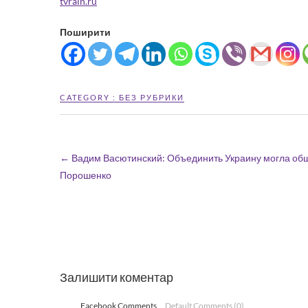
tvrain.ru
Поширити
CATEGORY :
БЕЗ РУБРИКИ
←
Вадим Васютинский: Объединить Украину могла обща
Порошенко
Залишити коментар
Facebook Comments
Default Comments (0)