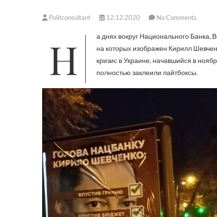
Politconsultant
12.12.2020
No Comments
На днях вокруг Национального Банка, Верховной Рады и Офиса Президента появилось множество плакатов,
на которых изображен Кирилл Шевченк
кризис в Украине, начавшийся в нояб
полностью заклеили лайтбоксы.