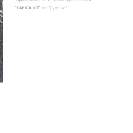
"Вкидання"
"Думська"
"Дія"