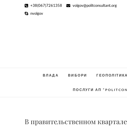
Skip
+38(067)7261358
volgov@politconsultant.org
to
nvolgov
content
ВЛАДА
ВИБОРИ
ГЕОПОЛІТИК
ПОСЛУГИ АП “POLITCO
В правительственном квартал