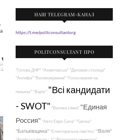
НАШ TELEGRAM-КАНАЛ
ый
https://t.me/politconsultantorg
POLITCONSULTANT ПРО
"Голова ДНР"
"Ахметовські"
"Деловая столица"
"Антифа"
"Великовірмени"
"Голосование на
"Всі кандидати
пеньках"
"Варяг"
- SWOT"
"Единая
"Велика сімка"
Россия"
"Авто Євро Сила"
"Гречка"
"Батьківщина"
"Воля"
"Електоральна пам'ять"
"Арабська весна - 2"
"Волонтери перемоги"