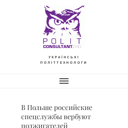
Skip
to
content
УКРАЇНСЬКІ
ПОЛІТТЕХНОЛОГИ
В Польше российские
спецслужбы вербуют
поджигателей