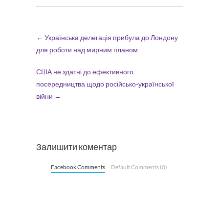
←
Українська делегація прибула до Лондону
для роботи над мирним планом
США не здатні до ефективного
посередництва щодо російсько-української
війни
→
Залишити коментар
Facebook Comments
Default Comments (0)