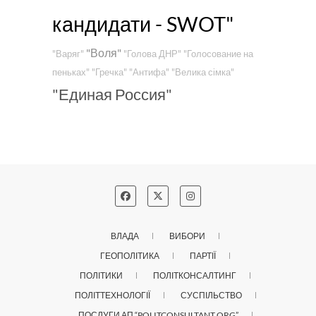
кандидати - SWOT"
"Воля"
"Варяг"
"Голова ДНР"
"Голосование на
пеньках"
"Гречка"
"Антифа"
"Велика сімка"
"Единая Россия"
ВЛАДА
ВИБОРИ
ГЕОПОЛІТИКА
ПАРТІЇ
ПОЛІТИКИ
ПОЛІТКОНСАЛТИНГ
ПОЛІТТЕХНОЛОГІЇ
СУСПІЛЬСТВО
ПОСЛУГИ АП “POLITCONSULTANT.ORG”