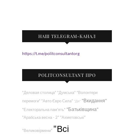
НАШ TELEGRAM-КАНАЛ
https://t.me/politconsultantorg
POLITCONSULTANT ПРО
"Деловая столица"
"Думська"
"Волонтери
"Вкидання"
перемоги"
"Авто Євро Сила"
"Дія"
"Батьківщина"
"Електоральна пам'ять"
"Арабська весна - 2"
"Ахметовські"
"Всі
"Великовірмени"