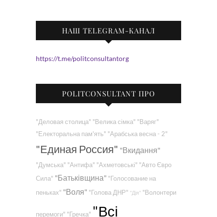
НАШ TELEGRAM-КАНАЛ
https://t.me/politconsultantorg
POLITCONSULTANT ПРО
"Деловая столица"
"Велика сімка"
"Варяг"
"Електоральна пам'ять"
"Арабська весна - 2"
"Единая Россия"
"Вкидання"
"Думська"
"Антифа"
"Ахметовські"
"Авто Євро
"Батьківщина"
Сила"
"Голосование на
"Воля"
пеньках"
"Голова ДНР"
"Волонтери
"Дія"
"Всі
перемоги"
"Гречка"