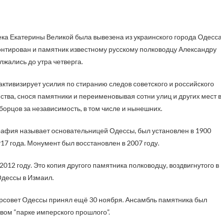
монтирован и памятник известному русскому полководцу Александру
жались до утра четверга.
активизирует усилия по стиранию следов советского и российского
ства, снося памятники и переименовывая сотни улиц и других мест 
 борцов за независимость, в том числе и нынешних.
рафия называет основательницей Одессы, был установлен в 1900
17 года. Монумент был восстановлен в 2007 году.
012 году. Это копия другого памятника полководцу, воздвигнутого в
 Одессы в Измаил.
горсовет Одессы принял ещё 30 ноября. Ансамбль памятника был
овом “парке имперского прошлого”.