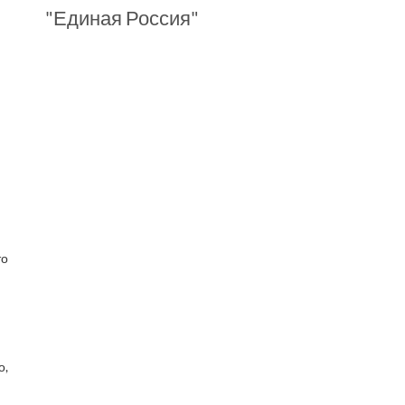
"Единая Россия"
то
о,