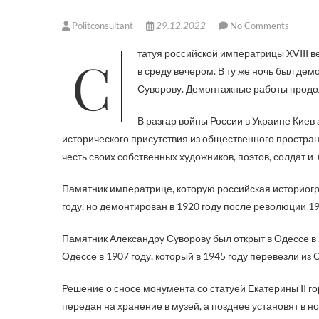
Politconsultant
29.12.2022
No Comments
Статуя российской императрицы XVIII века Екатерины Великой была вывезена из украинского города Одесса
в среду вечером. В ту же ночь был де
Суворову. Демонтажные работы продол
В разгар войны России в Украине Киев 
исторического присутствия из общественного простран
честь своих собственных художников, поэтов, солдат и
Памятник императрице, которую российская историог
году, но демонтирован в 1920 году после революции 19
Памятник Александру Суворову был открыт в Одессе в 2
Одессе в 1907 году, который в 1945 году перевезли из
Решение о сносе монумента со статуей Екатерины II 
передан на хранение в музей, а позднее установят в н