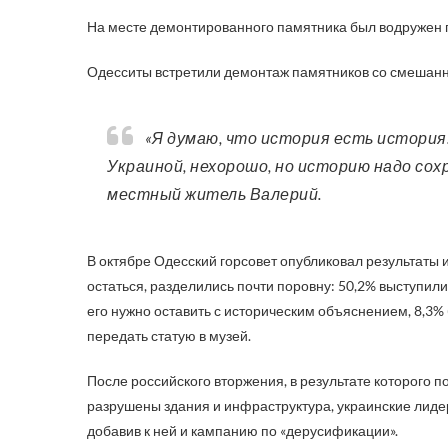
На месте демонтированного памятника был водружен г
Одесситы встретили демонтаж памятников со смешанн
«Я думаю, что история есть история. Конечно, то, что они (русские) сделали с нашей
Украиной, нехорошо, но историю надо сохр
местный житель Валерий.
В октябре Одесский горсовет опубликовал результаты 
остаться, разделились почти поровну: 50,2% выступили
его нужно оставить с историческим объяснением, 8,3% 
передать статую в музей.
После российского вторжения, в результате которого п
разрушены здания и инфраструктура, украинские лид
добавив к ней и кампанию по «дерусификации».