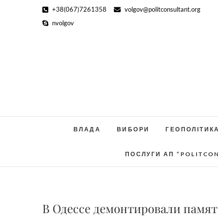
Skip
+38(067)7261358
volgov@politconsultant.org
to
nvolgov
content
ВЛАДА
ВИБОРИ
ГЕОПОЛІТИК
ПОСЛУГИ АП “POLITCO
В Одессе демонтировали памят