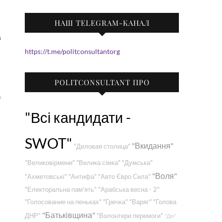
НАШ TELEGRAM-КАНАЛ
https://t.me/politconsultantorg
POLITCONSULTANT ПРО
в
"Всі кандидати -
SWOT"
"Вкидання"
"Деловая столица"
"Великовірмени"
"Велика сімка"
"Думська"
"Воля"
"Ахметовські"
"Антифа"
"Авто Євро Сила"
"Електоральна пам'ять"
"Арабська весна - 2"
"Голосование на пеньках"
"Гречка"
"Варяг"
"Голова
"Батьківщина"
ДНР"
"Волонтери перемоги"
"Дія"