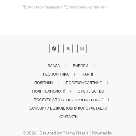
"Волонтери перемоги"
"Електоральна пам'ять"
ВЛАДА
ВИБОРИ
ГЕОПОЛІТИКА
ПАРТІЇ
ПОЛІТИКИ
ПОЛІТКОНСАЛТИНГ
ПОЛІТТЕХНОЛОГІЇ
СУСПІЛЬСТВО
ПОСЛУГИ АП “POLITCONSULTANT.ORG”
ЗАМОВИТИ БЕЗКОШТОВНУ КОНСУЛЬТАЦІЮ
КОНТАКТИ
© 2026
| Designed by:
Theme Freesia
| Powered by: