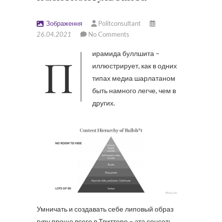
Зображення
Politconsultant
26.04.2021
No Comments
Пирамида буллшита –
иллюстрирует, как в одних
типах медиа шарлатаном
быть намного легче, чем в
других.
Умничать и создавать себе липовый образ
гуру проще всего в Твиттере – эта соцсеть