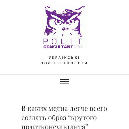
Skip
to
content
УКРАЇНСЬКІ
ПОЛІТТЕХНОЛОГИ
В каких медиа легче всего
создать образ “крутого
политконсультанта”