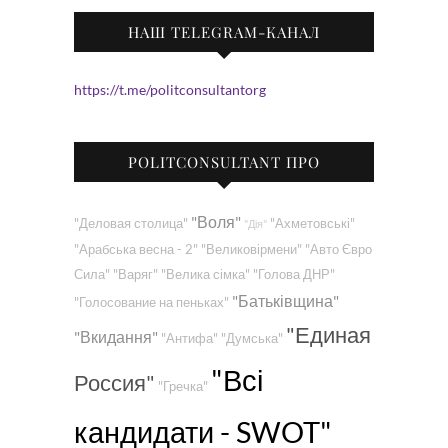
НАШ TELEGRAM-КАНАЛ
https://t.me/politconsultantorg
POLITCONSULTANT ПРО
"Воля"
"Деловая столица"
"Ахметовські"
"Дія"
"Арабська весна - 2"
"Великовірмени"
"Авто Євро
Сила"
"Варяг"
"Велика сімка"
"Голова ДНР"
"Батьківщина"
"Голосование на пеньках"
"Единая
"Вкидання"
"Антифа"
"Думська"
"Всі
Россия"
"Гречка"
кандидати - SWOT"