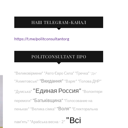
НАШ TELEGRAM-КАНАЛ
https://t.me/politconsultantorg
POLITCONSULTANT ПРО
"Великовірмени"
"Авто Євро Сила"
"Гречка"
"Дія"
"Вкидання"
"Ахметовські"
"Варяг"
"Голова ДНР"
"Единая Россия"
"Думська"
"Волонтери
"Батьківщина"
перемоги"
"Голосование на
"Воля"
пеньках"
"Велика сімка"
"Електоральна
"Всі
пам'ять"
"Арабська весна - 2"