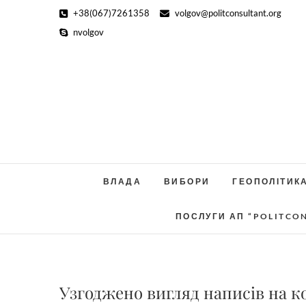
Skip
+38(067)7261358
volgov@politconsultant.org
to
nvolgov
content
ВЛАДА
ВИБОРИ
ГЕОПОЛІТИК
ПОСЛУГИ АП “POLITCO
Узгоджено вигляд написів на к