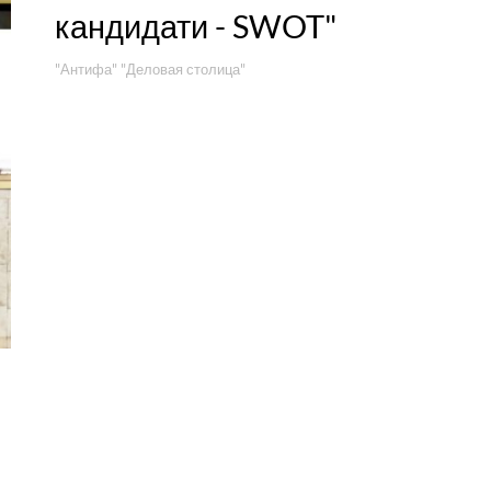
кандидати - SWOT"
"Антифа"
"Деловая столица"