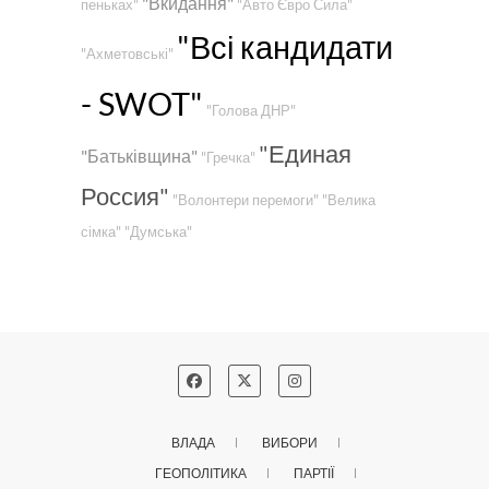
"Вкидання"
пеньках"
"Авто Євро Сила"
"Всі кандидати
"Ахметовські"
- SWOT"
"Голова ДНР"
"Единая
"Батьківщина"
"Гречка"
Россия"
"Волонтери перемоги"
"Велика
сімка"
"Думська"
ВЛАДА
ВИБОРИ
ГЕОПОЛІТИКА
ПАРТІЇ