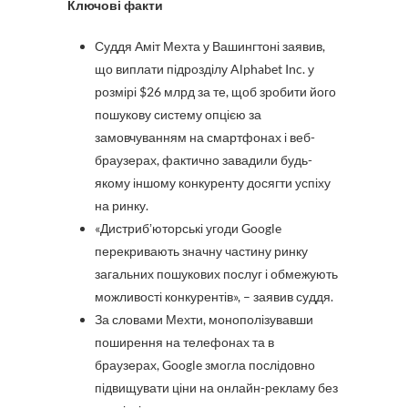
Ключові факти
Суддя Аміт Мехта у Вашингтоні заявив,
що виплати підрозділу Alphabet Inc. у
розмірі $26 млрд за те, щоб зробити його
пошукову систему опцією за
замовчуванням на смартфонах і веб-
браузерах, фактично завадили будь-
якому іншому конкуренту досягти успіху
на ринку.
«Дистрибʼюторські угоди Google
перекривають значну частину ринку
загальних пошукових послуг і обмежують
можливості конкурентів», – заявив суддя.
За словами Мехти, монополізувавши
поширення на телефонах та в
браузерах, Google змогла послідовно
підвищувати ціни на онлайн-рекламу без