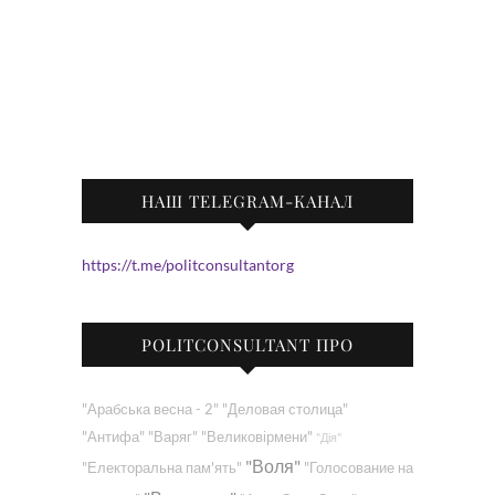
НАШ TELEGRAM-КАНАЛ
https://t.me/politconsultantorg
POLITCONSULTANT ПРО
"Арабська весна - 2"
"Деловая столица"
"Антифа"
"Варяг"
"Великовірмени"
"Дія"
"Воля"
"Електоральна пам'ять"
"Голосование на