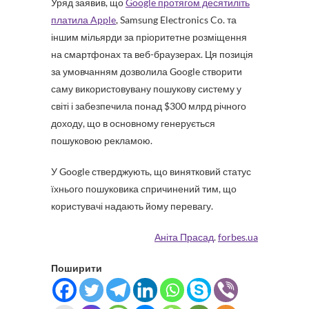
Уряд заявив, що
Google протягом десятиліть
платила Apple
, Samsung Electronics Co. та
іншим мільярди за пріоритетне розміщення
на смартфонах та веб-браузерах. Ця позиція
за умовчанням дозволила Google створити
саму використовувану пошукову систему у
світі і забезпечила понад $300 млрд річного
доходу, що в основному генерується
пошуковою рекламою.
У Google стверджують, що винятковий статус
їхнього пошуковика спричинений тим, що
користувачі надають йому перевагу.
Аніта Прасад
.
forbes.ua
Поширити