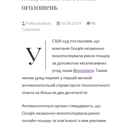
оголошень
Politconsultant
06.08.2024
No
Comments
У США суд постановив, що
компанія Google незаконно
монополізувала ринок пошуку
за допомогою ексклюзивних
угод, пише
Bloomberg
. Таким
чином уряд переміг у першій великій
антимонопольній справі проти технологічного
гіганта за більш як два десятиліття.
Антимонопольні органи стверджують, що
Google незаконно монополізувала ринок
онлайн-пошуку та повʼязаної з ним реклами.