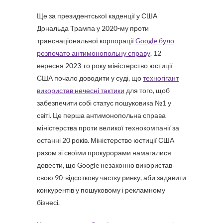
Ще за президентської каденції у США
Дональда Трампа у 2020-му проти
транснаціональної корпорації
Google було
розпочато антимонопольну справу
. 12
вересня 2023-го року міністерство юстиції
США почало доводити у суді, що
техногігант
використав нечесні тактики
для того, щоб
забезпечити собі статус пошуковика №1 у
світі. Це перша антимонопольна справа
міністерства проти великої технокомпанії за
останні 20 років. Міністерство юстиції США
разом зі своїми прокурорами намагалися
довести, що Google незаконно використав
свою 90-відсоткову частку ринку, аби задавити
конкурентів у пошуковому і рекламному
бізнесі.